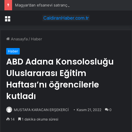
Magyar’dan efsanevi satranççıya cumhurbaşkanlığı teklifi
Menü
Anasayfa
/
Haber
Haber
ABD Adana Konsolosluğu
Uluslararası Eğitim
Haftası’nı öğrencilerle
kutladı
MUSTAFA KARACAN ERŞEKERCİ
Kasım 21, 2022
0
14
1 dakika okuma süresi