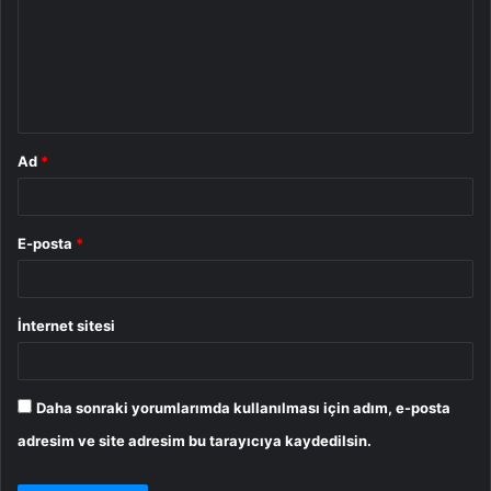
r
u
m
*
Ad
*
E-posta
*
İnternet sitesi
Daha sonraki yorumlarımda kullanılması için adım, e-posta
adresim ve site adresim bu tarayıcıya kaydedilsin.