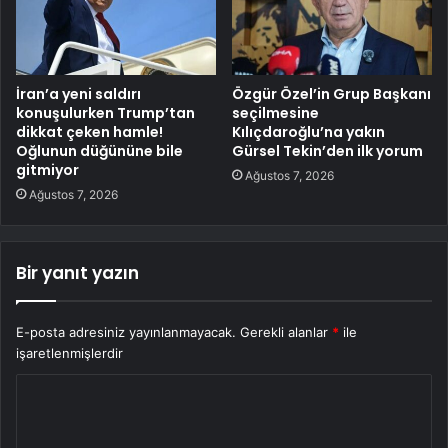
İran’a yeni saldırı
Özgür Özel’in Grup Başkanı
konuşulurken Trump’tan
seçilmesine
dikkat çeken hamle!
Kılıçdaroğlu’na yakın
Oğlunun düğününe bile
Gürsel Tekin’den ilk yorum
gitmiyor
Ağustos 7, 2026
Ağustos 7, 2026
Bir yanıt yazın
E-posta adresiniz yayınlanmayacak.
Gerekli alanlar
*
ile
işaretlenmişlerdir
Y
o