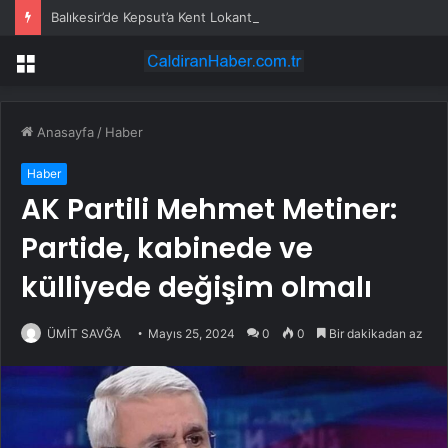
Balıkesir’de Kepsut’a Kent Lokantası ve altyapı desteği
Menü
Anasayfa
/
Haber
Haber
AK Partili Mehmet Metiner:
Partide, kabinede ve
külliyede değişim olmalı
ÜMİT SAVĞA
Mayıs 25, 2024
0
0
Bir dakikadan az