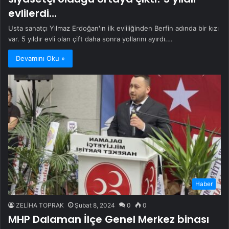
evlilerdi…
Usta sanatçı Yılmaz Erdoğan'ın ilk evliliğinden Berfin adında bir kızı
var. 5 yıldır evli olan çift daha sonra yollarını ayırdı.…
Devamını Oku »
Haber
ZELİHA TOPRAK
Şubat 8, 2024
0
0
MHP Dalaman İlçe Genel Merkez binası