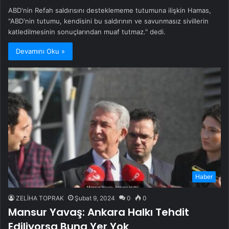
ABD'nin Refah saldırısını desteklememe tutumuna ilişkin Hamas,
"ABD'nin tutumu, kendisini bu saldırının ve savunmasız sivillerin
katledilmesinin sonuçlarından muaf tutmaz." dedi.
Devamını Oku »
Haber
ZELİHA TOPRAK
Şubat 9, 2024
0
0
Mansur Yavaş: Ankara Halkı Tehdit
Ediliyorsa Buna Yer Yok