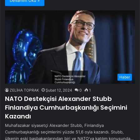
Devamını Oku »
Haber
ZELİHA TOPRAK
Şubat 12, 2024
0
1
NATO Destekçisi Alexander Stubb
Finlandiya Cumhurbaşkanlığı Seçimini
Kazandı
Muhafazakar siyasetçi Alexander Stubb, Finlandiya
Cumhurbaşkanlığı seçimlerini yüzde 51,6 oyla kazandı. Stubb,
ülkenin eski başbakanlarından biri ve NATO'ya katılım konusunda…