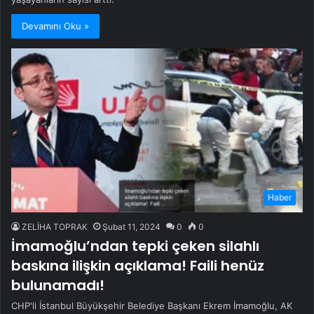
Devamını Oku »
Haber
ZELİHA TOPRAK
Şubat 11, 2024
0
0
İmamoğlu’ndan tepki çeken silahlı
baskına ilişkin açıklama! Faili henüz
bulunamadı!
CHP'li İstanbul Büyükşehir Belediye Başkanı Ekrem İmamoğlu, AK