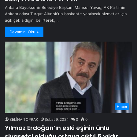
Ankara Büyükşehir Belediye Başkanı Mansur Yavaş, AK Parti'nin
Ankara adayı Turgut Altınok'un başkente yapılacak hizmetler için
açık çek aldığını belirterek,…
Devamını Oku »
Haber
ZELİHA TOPRAK
Şubat 9, 2024
0
0
Yılmaz Erdoğan’ın eski eşinin ünlü
siyasetçi olduğu ortaya çıktı! 5 yıldır