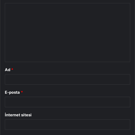
Y
o
r
u
m
*
Ad
*
E-posta
*
İnternet sitesi