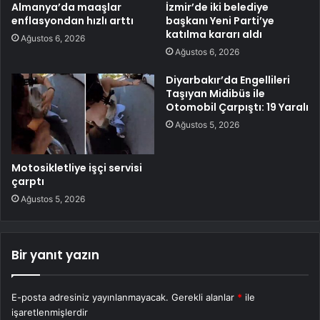
Almanya’da maaşlar
İzmir’de iki belediye
enflasyondan hızlı arttı
başkanı Yeni Parti’ye
katılma kararı aldı
Ağustos 6, 2026
Ağustos 6, 2026
Diyarbakır’da Engellileri
Taşıyan Midibüs ile
Otomobil Çarpıştı: 19 Yaralı
Ağustos 5, 2026
Motosikletliye işçi servisi
çarptı
Ağustos 5, 2026
Bir yanıt yazın
E-posta adresiniz yayınlanmayacak.
Gerekli alanlar
*
ile
işaretlenmişlerdir