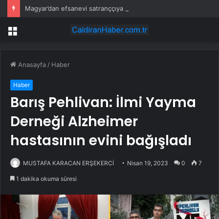
Magyar’dan efsanevi satranççıya cumhurbaşkanlığı teklifi
Menü
Anasayfa
/
Haber
Haber
Barış Pehlivan: İlmi Yayma
Derneği Alzheimer
hastasının evini bağışladı
MUSTAFA KARACAN ERŞEKERCİ
Nisan 19, 2023
0
7
1 dakika okuma süresi