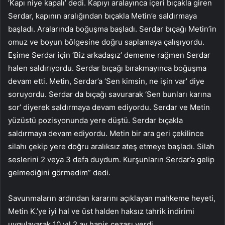
‘Kapı niye kapalı’ dedi. Kapıyı aralayınca içeri bıçakla giren
Serdar, kapının aralığından bıçakla Metin’e saldırmaya
başladı. Aralarında boğuşma başladı. Serdar bıçağı Metin’in
omuz ve boyun bölgesine doğru saplamaya çalışıyordu.
Eşime Serdar için ‘Biz arkadaşız’ dememe rağmen Serdar
halen saldırıyordu. Serdar bıçağı bırakmayınca boğuşma
devam etti. Metin, Serdar’a ‘Sen kimsin, ne işin var’ diye
soruyordu. Serdar da bıçağı savurarak ‘Sen bunları karına
sor’ diyerek saldırmaya devam ediyordu. Serdar ve Metin
yüzüstü pozisyonunda yere düştü. Serdar bıçakla
saldırmaya devam ediyordu. Metin bir ara geri çekilince
silahı çekip yere doğru aralıksız ateş etmeye başladı. Silah
seslerini 2 veya 3 defa duydum. Kurşunların Serdar’a gelip
gelmediğini görmedim” dedi.
Savunmaların ardından kararını açıklayan mahkeme heyeti,
Metin K.’ye iyi hal ve üst halden haksız tahrik indirimi
uygulayarak 10 yıl 2 ay hapis cezası verdi.