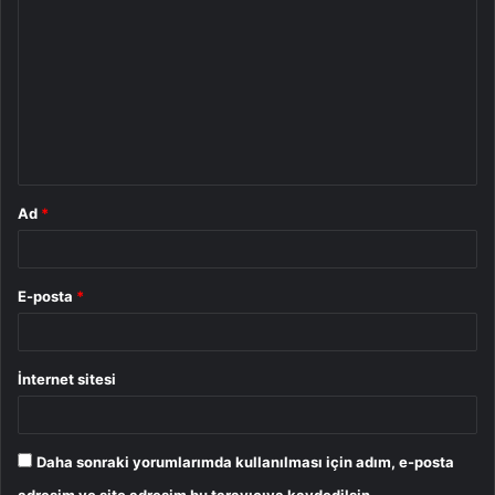
o
r
u
m
*
Ad
*
E-posta
*
İnternet sitesi
Daha sonraki yorumlarımda kullanılması için adım, e-posta
adresim ve site adresim bu tarayıcıya kaydedilsin.