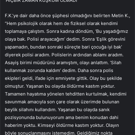
‘HİÇBİR ZAMAN KUŞKUM OLMADI’
F.K.’ye dair daha önce şüphesi olmadığını belirten Metin K.,
“Hem psikolojik olarak hem de fiziksel olarak kendimi
toplamaya çalıştım. Sonra kadına döndüm, ‘Bu yaşadığımız
olaya bak. Polisi arayacağım’ dedim. Sonra ‘Eşlik görevini
yapamadın, bundan sonraki süreçte bari çocuğa iyi bak’
diyerek polisi aradım. Polislerin ardından ablamı aradım.
Asayiş birimi müdürünü aramıştım, olayı anlattım. ‘Silah
kullanmak zorunda kaldım’ dedim. Daha sonra polis
ekipleri geldi, ifade için emniyete gittik. Olay bu şekilde
olmuştur. Yaşanan bu olayda öldürme kastım yoktur.
Tamamen hayatıma yönelen tehditten kurtulmak, kendimi
savunmak amacıyla son çare olarak üzerimde bulunan
beylik silahını kullandım. Yaşanan bu olayda sanık
pozisyonunda bulunuyorum ama benim konudan dahi
haberim yoktu. Kimseyi öldürme kastım yoktur. Olayın
böyle sonuçlanmasını istemedim. Geldiğimiz nokta