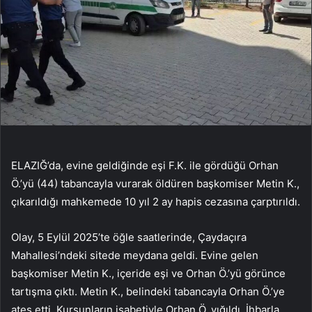
ELAZIĞ’da, evine geldiğinde eşi F.K. ile gördüğü Orhan
Ö.’yü (44) tabancayla vurarak öldüren başkomiser Metin K.,
çıkarıldığı mahkemede 10 yıl 2 ay hapis cezasına çarptırıldı.
Olay, 5 Eylül 2025’te öğle saatlerinde, Çaydaçıra
Mahallesi’ndeki sitede meydana geldi. Evine gelen
başkomiser Metin K., içeride eşi ve Orhan Ö.’yü görünce
tartışma çıktı. Metin K., belindeki tabancayla Orhan Ö.’ye
ateş etti. Kurşunların isabetiyle Orhan Ö. yığıldı. İhbarla