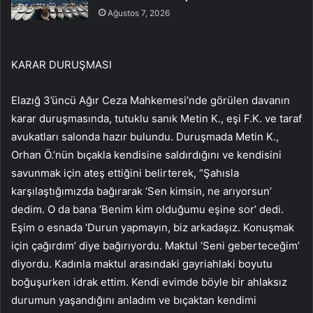
Ağustos 7, 2026
KARAR DURUŞMASI
Elazığ 3’üncü Ağır Ceza Mahkemesi’nde görülen davanın
karar duruşmasında, tutuklu sanık Metin K., eşi F.K. ve taraf
avukatları salonda hazır bulundu. Duruşmada Metin K.,
Orhan Ö.’nün bıçakla kendisine saldırdığını ve kendisini
savunmak için ateş ettiğini belirterek, “Şahısla
karşılaştığımızda bağırarak ‘Sen kimsin, ne arıyorsun’
dedim. O da bana ‘Benim kim olduğumu eşine sor’ dedi.
Eşim o esnada ‘Durun yapmayın, biz arkadaşız. Konuşmak
için çağırdım’ diye bağırıyordu. Maktul ‘Seni geberteceğim’
diyordu. Kadınla maktul arasındaki gayriahlaki boyutu
boğuşurken idrak ettim. Kendi evimde böyle bir ahlaksız
durumun yaşandığını anladım ve bıçaktan kendimi