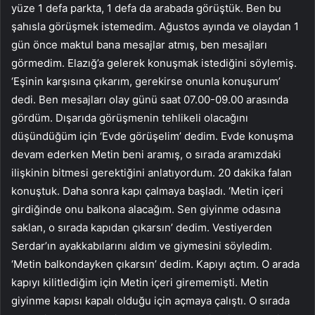
yüze 1 defa parkta, 1 defa da arabada görüştük. Ben bu
şahısla görüşmek istemedim. Ağustos ayında ve olaydan 1
gün önce maktul bana mesajlar atmış, ben mesajları
görmedim. Elazığ’a gelerek konuşmak istediğini söylemiş.
‘Eşinin karşısına çıkarım, gerekirse onunla konuşurum’
dedi. Ben mesajları olay günü saat 07.00-09.00 arasında
gördüm. Dışarıda görüşmenin tehlikeli olacağını
düşündüğüm için ‘Evde görüşelim’ dedim. Evde konuşma
devam ederken Metin beni aramış, o sırada aramızdaki
ilişkinin bitmesi gerektiğini anlatıyordum. 20 dakika falan
konuştuk. Daha sonra kapı çalmaya başladı. ‘Metin içeri
girdiğinde onu balkona alacağım. Sen giyinme odasına
saklan, o sırada kapıdan çıkarsın’ dedim. Vestiyerden
Serdar’ın ayakkabılarını aldım ve giymesini söyledim.
‘Metin balkondayken çıkarsın’ dedim. Kapıyı açtım. O arada
kapıyı kilitlediğim için Metin içeri girememişti. Metin
giyinme kapısı kapalı olduğu için açmaya çalıştı. O sırada