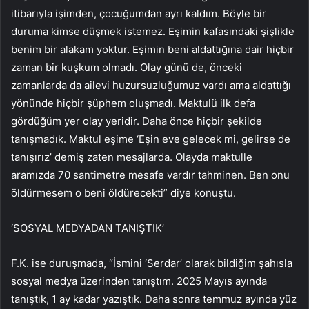
itibarıyla işimden, çocuğumdan ayrı kaldım. Böyle bir
duruma kimse düşmek istemez. Eşimin kafasındaki şişlikle
benim bir alakam yoktur. Eşimin beni aldattığına dair hiçbir
zaman bir kuşkum olmadı. Olay günü de, önceki
zamanlarda da ailevi huzursuzluğumuz vardı ama aldattığı
yönünde hiçbir şüphem oluşmadı. Maktulü ilk defa
gördüğüm yer olay yeridir. Daha önce hiçbir şekilde
tanışmadık. Maktul eşime ‘Eşin eve gelecek mi, gelirse de
tanışırız’ demiş zaten mesajlarda. Olayda maktulle
aramızda 70 santimetre mesafe vardır tahminen. Ben onu
öldürmesem o beni öldürecekti” diye konuştu.
‘SOSYAL MEDYADAN TANIŞTIK’
F.K. ise duruşmada, “İsmini ‘Serdar’ olarak bildiğim şahısla
sosyal medya üzerinden tanıştım. 2025 Mayıs ayında
tanıştık, 1 ay kadar yazıştık. Daha sonra temmuz ayında yüz