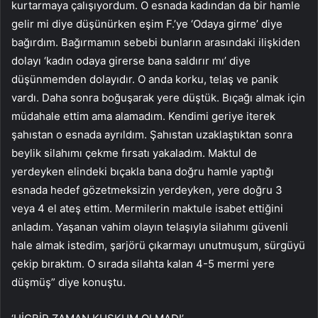
kurtarmaya çalışıyordum. O esnada kadından da bir hamle
gelir mi diye düşünürken eşim F.’ye ‘Odaya girme’ diye
bağırdım. Bağırmamın sebebi bunların arasındaki ilişkiden
dolayı ‘kadın odaya girerse bana saldırır mı’ diye
düşünmemden dolayıdır. O anda korku, telaş ve panik
vardı. Daha sonra boğuşarak yere düştük. Bıçağı almak için
müdahale ettim ama alamadım. Kendimi geriye iterek
şahıstan o esnada ayrıldım. Şahıstan uzaklaştıktan sonra
beylik silahımı çekme fırsatı yakaladım. Maktul de
yerdeyken elindeki bıçakla bana doğru hamle yaptığı
esnada hedef gözetmeksizin yerdeyken, yere doğru 3
veya 4 el ateş ettim. Mermilerin maktule isabet ettiğini
anladım. Yaşanan vahim olayın telaşıyla silahımı güvenli
hale almak istedim, şarjörü çıkarmayı unutmuşum, sürgüyü
çekip bıraktım. O sırada silahta kalan 4-5 mermi yere
düşmüş” diye konuştu.