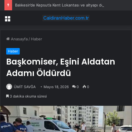
Balıkesir’de Kepsut’a Kent Lokantası ve altyapı desteği
Menü
Anasayfa
/
Haber
Haber
Başkomiser, Eşini Aldatan
Adamı Öldürdü
ÜMİT SAVĞA
Mayıs 18, 2026
0
0
3 dakika okuma süresi