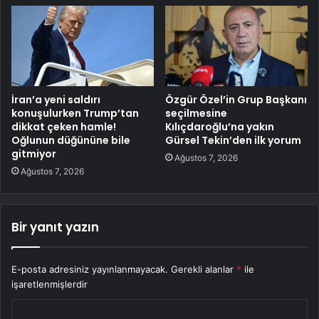
İran’a yeni saldırı
Özgür Özel’in Grup Başkanı
konuşulurken Trump’tan
seçilmesine
dikkat çeken hamle!
Kılıçdaroğlu’na yakın
Oğlunun düğününe bile
Gürsel Tekin’den ilk yorum
gitmiyor
Ağustos 7, 2026
Ağustos 7, 2026
Bir yanıt yazın
E-posta adresiniz yayınlanmayacak.
Gerekli alanlar
*
ile
işaretlenmişlerdir
Y