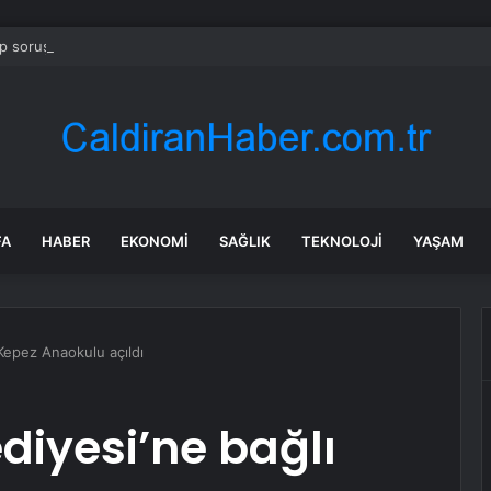
 soruşturmasında iş insanı Hüseyin Başaran’a tutuklama talebi
FA
HABER
EKONOMI
SAĞLIK
TEKNOLOJI
YAŞAM
Kepez Anaokulu açıldı
diyesi’ne bağlı