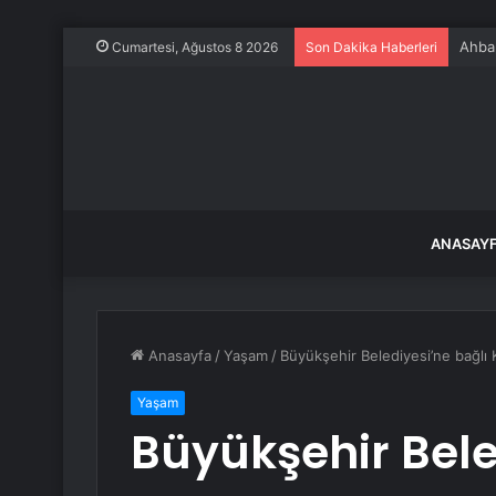
Ahbap
Cumartesi, Ağustos 8 2026
Son Dakika Haberleri
ANASAY
Anasayfa
/
Yaşam
/
Büyükşehir Belediyesi’ne bağlı 
Yaşam
Büyükşehir Bele