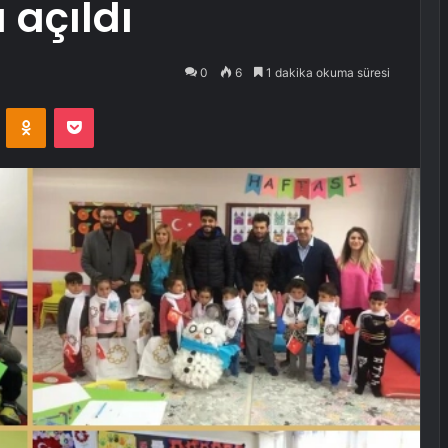
 açıldı
0
6
1 dakika okuma süresi
VKontakte
Odnoklassniki
Pocket