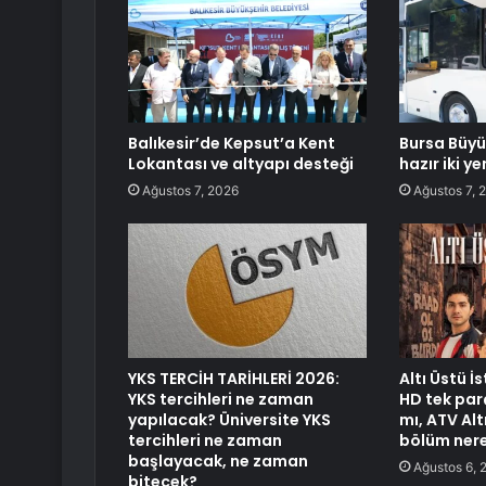
Balıkesir’de Kepsut’a Kent
Bursa Büyü
Lokantası ve altyapı desteği
hazır iki y
Ağustos 7, 2026
Ağustos 7, 
YKS TERCİH TARİHLERİ 2026:
Altı Üstü İ
YKS tercihleri ne zaman
HD tek parç
yapılacak? Üniversite YKS
mı, ATV Alt
tercihleri ne zaman
bölüm nere
başlayacak, ne zaman
Ağustos 6, 
bitecek?