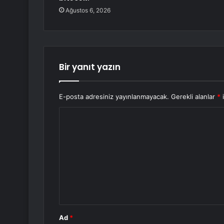
Ağustos 6, 2026
Bir yanıt yazın
E-posta adresiniz yayınlanmayacak.
Gerekli alanlar
*
i
Y
o
r
u
m
*
Ad
*