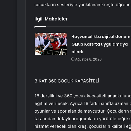
çocukların sesleriyle yankılanan kreşte öğrencile
İlgili Makaleler
Hayvancılıkta dijital döne
GEKİS Kars’ta uygulamaya
alındı
Ağustos 8, 2026
3 KAT 360 ÇOCUK KAPASİTELİ
18 derslikli ve 360 ​​çocuk kapasiteli anaokulun
eğitim verilecek. Ayrıca 18 farklı sınıfta uzman 
oyunlar ve
spor
alan da mevcuttur. Çocukların f
tarafından detaylı programların yürütüleceği kre
hizmet verecek olan kreş, çocukların kaliteli eğ