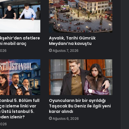
kşehir’den afetlere
Ayvalık, Tarihi Gümrük
eni mobil araç
Meydanı’na kavuştu
2026
Ağustos 7, 2026
stanbul 5. Bölüm full
Oyuncuların bir bir ayrıldığı
a izleme linki var
Taşacak Bu Deniz ile ilgili yeni
ı Üstü İstanbul 5.
karar alındı
den izlenir?
Ağustos 6, 2026
2026