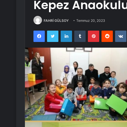
Kepez Anaokulu
FAHRİ GÜLSOY
Temmuz 20, 2023
Facebook
Twitter
LinkedIn
Tumblr
Pinterest
Reddit