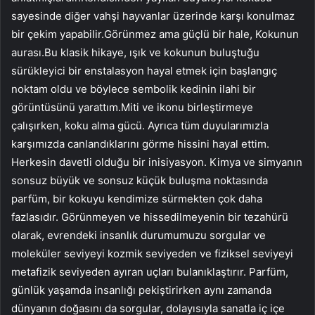
sayesinde diğer vahşi hayvanlar üzerinde karşı konulmaz
bir çekim yapabilir.Görünmez ama güçlü bir hale, Kokunun
aurası.Bu klasik hikaye, ışık ve kokunun buluştuğu
sürükleyici bir enstalasyon hayal etmek için başlangıç ​​
noktam oldu ve böylece sembolik kedinin ilahi bir
görüntüsünü yarattım.Miti ve ikonu birleştirmeye
çalışırken, koku alma gücü. Ayrıca tüm duyularımızla
karşımızda canlandıklarını görme hissini hayal ettim.
Herkesin davetli olduğu bir inisiyasyon. Kimya ve simyanın
sonsuz büyük ve sonsuz küçük buluşma noktasında
parfüm, bir kokuyu kendimize sürmekten çok daha
fazlasıdır. Görünmeyen ve hissedilmeyenin bir tezahürü
olarak, evrendeki insanlık durumumuzu sorgular ve
moleküler seviyeyi kozmik seviyeden ve fiziksel seviyeyi
metafizik seviyeden ayıran uçları bulanıklaştırır. Parfüm,
günlük yaşamda insanlığı pekiştirirken aynı zamanda
dünyanın doğasını da sorgular, dolayısıyla sanatla iç içe