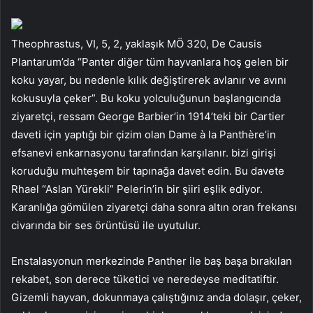
Theophrastus, VI, 5, 2, yaklaşık MÖ 320, De Causis
Plantarum’da “Panter diğer tüm hayvanlara hoş gelen bir
koku yayar, bu nedenle kılık değiştirerek avlanır ve avını
kokusuyla çeker”. Bu koku yolculuğunun başlangıcında
ziyaretçi, ressam George Barbier’in 1914’teki bir Cartier
daveti için yaptığı bir çizim olan Dame à la Panthère’in
efsanevi enkarnasyonu tarafından karşılanır. bizi girişi
koruduğu muhteşem bir tapınağa davet edin. Bu davete
Rhael “Aslan Yürekli” Pelerin’in bir şiiri eşlik ediyor.
Karanlığa gömülen ziyaretçi daha sonra altın oran frekansı
civarında bir ses örüntüsü ile uyutulur.
Enstalasyonun merkezinde Panther ile baş başa bırakılan
rekabet, son derece tüketici ve neredeyse meditatiftir.
Gizemli hayvan, dokunmaya çalıştığınız anda dolaşır, çeker,