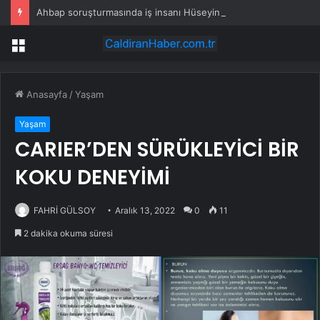
Ahbap soruşturmasında iş insanı Hüseyin Başaran’a tutuklama talebi
Menü
Anasayfa
/
Yaşam
Yaşam
CARIER’DEN SÜRÜKLEYİCİ BİR
KOKU DENEYİMİ
FAHRİ GÜLSOY
Aralık 13, 2022
0
11
2 dakika okuma süresi