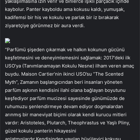
yaklaşılmasına izin verir ve binlerce ışıklı parçacık içinde
kaybolur. Panter kayboldu ama kokusu kaldı, yumuşak,
kadifemsi bir his ve kokulu ve parlak bir iz bırakarak
ziyaretçiye görünmez bir aura verdi.
“Parfümü şişeden çıkarmak ve halkın kokunun gücünü
keşfetmesini ve deneyimlemesini sağlamak: 2017’deki ilk
USO’ya (Tanımlanamayan Kokulu Nesne) ilham veren amaç
buydu. Maison Cartier’nin ikinci USO’su “The Scented
Myth”, Zamanın başlangıcından beri insanları yöneten
parfüm aşkının kendisini ilahi olana bağlayan boyutunu
keşfediyor parfüm mucizesi sayesinde günümüzde de
ruhumuzu şenlendirmeye devam ediyor dogmalardan
arınmış bir maneviyat biçimi olarak kendi kurucu mitleri
vardır: Aristoteles, Plutarch, Theophrastus ve Yaşlı Pliny,
güzel kokulu panterin hikayesini
anlatmışlardır.Kendisinden yayılan büyüleyici kokusu