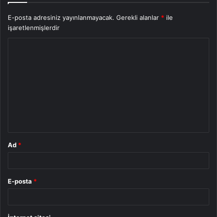
E-posta adresiniz yayınlanmayacak.
Gerekli alanlar
*
ile
işaretlenmişlerdir
Y
o
r
u
m
*
Ad
*
E-posta
*