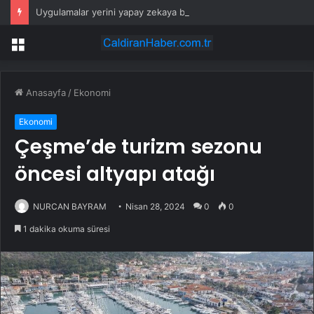
Uygulamalar yerini yapay zekaya bırakıyor
Menü
Anasayfa
/
Ekonomi
Ekonomi
Çeşme’de turizm sezonu
öncesi altyapı atağı
NURCAN BAYRAM
Nisan 28, 2024
0
0
1 dakika okuma süresi