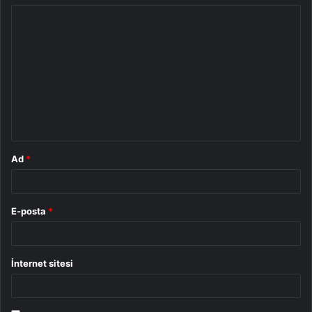
Y
o
r
u
m
*
Ad
*
E-posta
*
İnternet sitesi