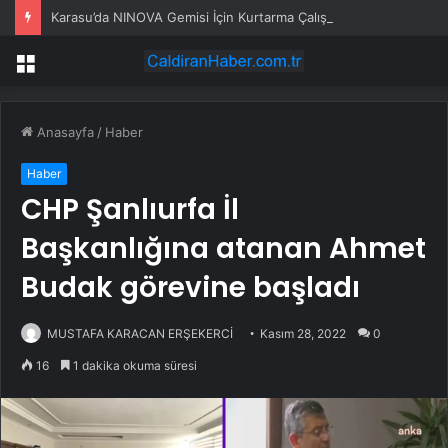
Karasu’da NINOVA Gemisi İçin Kurtarma Çalışmaları
Menü
Anasayfa
/
Haber
Haber
CHP Şanlıurfa İl
Başkanlığına atanan Ahmet
Budak görevine başladı
MUSTAFA KARACAN ERŞEKERCİ
Kasım 28, 2022
0
16
1 dakika okuma süresi