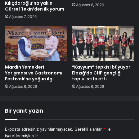
Kılıçdaroğlu’na yakın
Ağustos 6, 2026
Gürsel Tekin’den ilk yorum
Ağustos 7, 2026
Mardin Yemekleri
“Kayyum” tepkisi büyüyor:
Yarışması ve Gastronomi
Elazığ’da CHP gençliği
Festivali’ne yoğun ilgi
toplu istifa etti
Ağustos 6, 2026
Ağustos 6, 2026
Bir yanıt yazın
E-posta adresiniz yayınlanmayacak.
Gerekli alanlar
*
ile
işaretlenmişlerdir