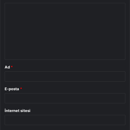
Y
o
r
u
m
*
Ad
*
E-posta
*
İnternet sitesi