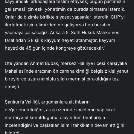
kayyumdaki arkadaşlara teslim ettiysek, bugün partimizin
gelişmesi için eski yönetimin de burada olmasını isterdik.
Onlar da bizimle birlikte siyaset yapsınlar isterdik. CHP’yi
ilerletmek için elimizden ne geliyorsa hep beraber
yapmaya çalışacağız. Ankara 5. Sulh Hukuk Mahkemesi
tarafından 5 kişilik kayyum heyeti atanmıştır, kayyum
heyeti de 45 gün içinde kongreye götürecektir.”
Öte yandan Ahmet Budak, merkez Haliliye ilçesi Karşıyaka
Mahallesi’nde aracının ön camına kimliği belgisiz kişi yahut
bireylerce uzun namlulu silah mermisi bırakıldığını tez
etmişti.
Şanlıurfa Valiliği, argümanlara ait ihbarın
değerlendirildiğini, araç üzerinde inceleme yapılarak
mermiye el konulduğunu, olayın tüm taraflarıyla
incelendiğini ve başlatılan isimli tahkikatın devam ettiğini
bildirdi.