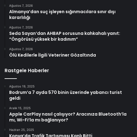
Ağustos 7, 2026
Almanya’dan suç işleyen sığınmacılara sınır dışı
kararlılığı
Ağustos 7, 2026
Seda Sayan’dan AHBAP sorusuna kahkahalı yanıt:
“Öngörüsü yüksek bir kadınım”
Ağustos 7, 2026
Ölü Kedilerle İlgili Veteriner Gözaltında
Rastgele Haberler
Ağustos 19, 2025
Bodrum’a 7 ayda 570 binin üzerinde yabancı turist
geldi
Aralık 15, 2025
Apple CarPlay nasıl çalışıyor? Aracınıza Bluetooth’la
mı, Wi-Fi’la mı bağlanıyor?
Haziran 25, 2025
Konya’da Trafik Tartışması Kanlı Bitti