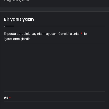
Ağustos 7, 2026
Bir yanıt yazın
E-posta adresiniz yayınlanmayacak.
Gerekli alanlar
*
ile
işaretlenmişlerdir
Y
o
r
u
m
*
Ad
*