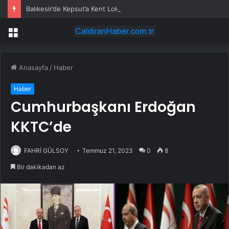
Balıkesir’de Kepsut’a Kent Lokantası ve altyapı desteği
Menü
Anasayfa
/
Haber
Haber
Cumhurbaşkanı Erdoğan
KKTC’de
FAHRİ GÜLSOY
Temmuz 21, 2023
0
8
Bir dakikadan az