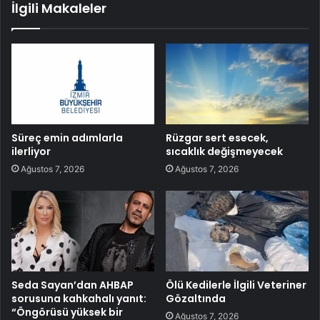
İlgili Makaleler
Süreç emin adımlarla
Rüzgar sert esecek,
ilerliyor
sıcaklık değişmeyecek
Ağustos 7, 2026
Ağustos 7, 2026
Seda Sayan’dan AHBAP
Ölü Kedilerle İlgili Veteriner
sorusuna kahkahalı yanıt:
Gözaltında
“Öngörüsü yüksek bir
Ağustos 7, 2026