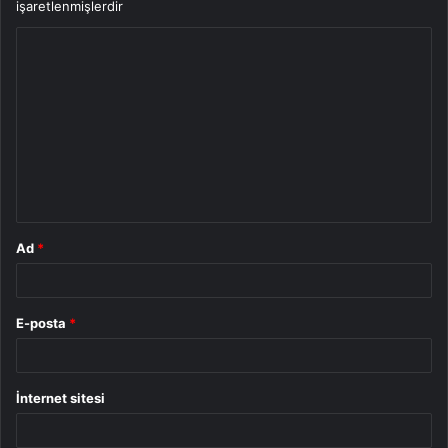
işaretlenmişlerdir
Y
o
r
u
m
*
Ad
*
E-posta
*
İnternet sitesi