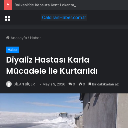
Balıkesir’de Kepsut’a Kent Lokantası ve altyapı desteği
Menü
Anasayfa
/
Haber
Haber
Diyaliz Hastası Karla
Mücadele ile Kurtarıldı
DİLAN BİÇER
Mayıs 9, 2026
0
0
Bir dakikadan az