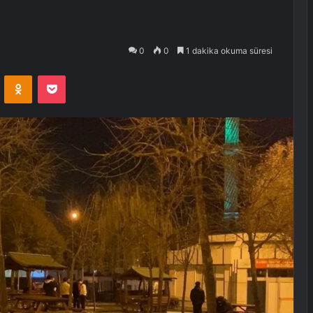
0
0
1 dakika okuma süresi
VKontakte
Odnoklassniki
Pocket