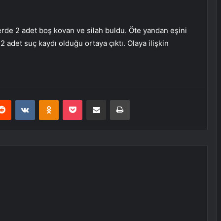
lerde 2 adet boş kovan ve silah buldu. Öte yandan eşini
 adet suç kaydı olduğu ortaya çıktı. Olaya ilişkin
erest
Reddit
VKontakte
Odnoklassniki
Pocket
E-Posta ile paylaş
Yazdır