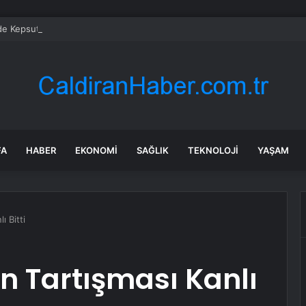
’de Kepsut’a Kent Lokantası ve altyapı desteği
FA
HABER
EKONOMI
SAĞLIK
TEKNOLOJI
YAŞAM
ı Bitti
in Tartışması Kanlı