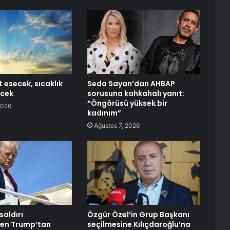
 esecek, sıcaklık
Seda Sayan’dan AHBAP
cek
sorusuna kahkahalı yanıt:
“Öngörüsü yüksek bir
2026
kadınım”
Ağustos 7, 2026
saldırı
Özgür Özel’in Grup Başkanı
ken Trump’tan
seçilmesine Kılıçdaroğlu’na