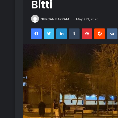
Bitti
NURCAN BAYRAM
Mayıs 21, 2026
Facebook
Twitter
LinkedIn
Tumblr
Pinterest
Reddit