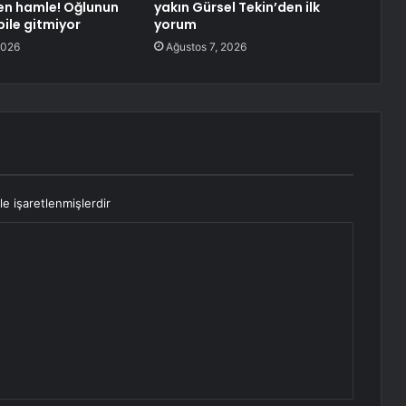
en hamle! Oğlunun
yakın Gürsel Tekin’den ilk
ile gitmiyor
yorum
2026
Ağustos 7, 2026
le işaretlenmişlerdir