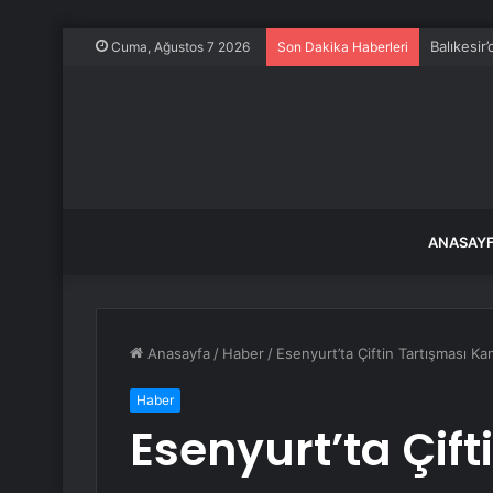
Balıkesir
Cuma, Ağustos 7 2026
Son Dakika Haberleri
ANASAY
Anasayfa
/
Haber
/
Esenyurt’ta Çiftin Tartışması Kanl
Haber
Esenyurt’ta Çift