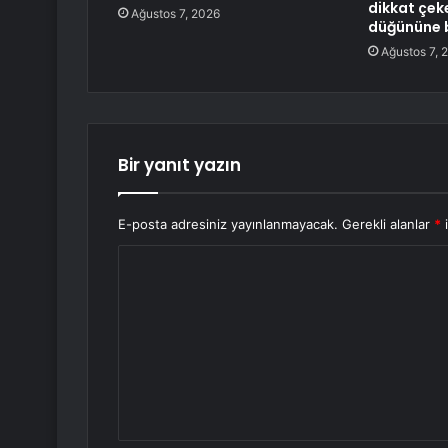
dikkat çek
Ağustos 7, 2026
düğününe b
Ağustos 7, 
Bir yanıt yazın
E-posta adresiniz yayınlanmayacak.
Gerekli alanlar
*
i
Y
o
r
u
m
*