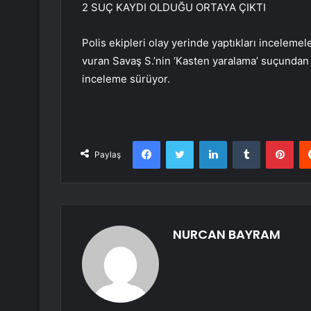
2 SUÇ KAYDI OLDUĞU ORTAYA ÇIKTI
Polis ekipleri olay yerinde yaptıkları inceleme
vuran Savaş S.’nin ‘Kasten yaralama’ suçundan 2
inceleme sürüyor.
Facebook
Twitter
LinkedIn
Tumblr
Pint
Paylaş
NURCAN BAYRAM