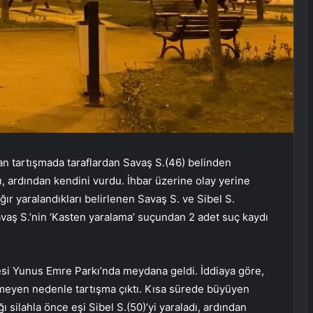
an tartışmada taraflardan Savaş S.(46) belinden
adı, ardından kendini vurdu. İhbar üzerine olay yerine
ğır yaralandıkları belirlenen Savaş S. ve Sibel S.
vaş S.’nin ‘Kasten yaralama’ suçundan 2 adet suç kaydı
esi Yunus Emre Parkı’nda meydana geldi. İddiaya göre,
inmeyen nedenle tartışma çıktı. Kısa sürede büyüyen
 silahla önce eşi Sibel S.(50)’yi yaraladı, ardından