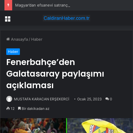
Magyar’dan efsanevi satranççıya cumhurbaşkanlığı teklifi
Menü
Anasayfa
/
Haber
Haber
Fenerbahçe’den
Galatasaray paylaşımı
açıklaması
MUSTAFA KARACAN ERŞEKERCİ
Ocak 25, 2023
0
12
Bir dakikadan az