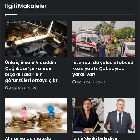
İlgili Makaleler
Ünlü iş insanı Alaaddin
İstanbul’da yolcu otobüsü
Çağlıköse’ye kafede
kaza yaptı: Çok sayıda
bıçaklı saldırının
yaralı var!
görüntüleri ortaya çıktı
Ağustos 6, 2026
Ağustos 6, 2026
Almanya’da maaşlar
İzmir’de iki belediye