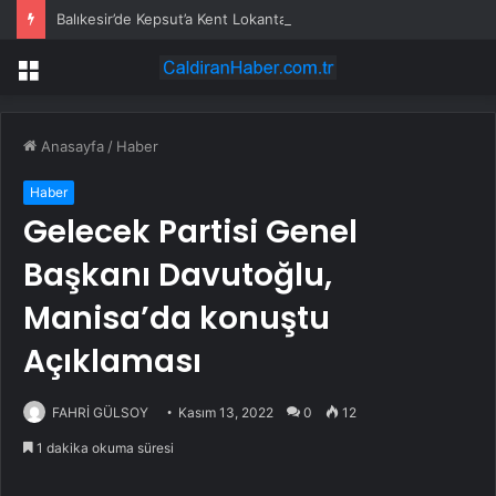
Balıkesir’de Kepsut’a Kent Lokantası ve altyapı desteği
Menü
Anasayfa
/
Haber
Haber
Gelecek Partisi Genel
Başkanı Davutoğlu,
Manisa’da konuştu
Açıklaması
FAHRİ GÜLSOY
Kasım 13, 2022
0
12
1 dakika okuma süresi