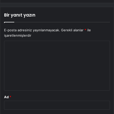
Bir yanıt yazın
E-posta adresiniz yayınlanmayacak.
Gerekli alanlar
*
ile
işaretlenmişlerdir
Y
o
r
u
m
*
Ad
*