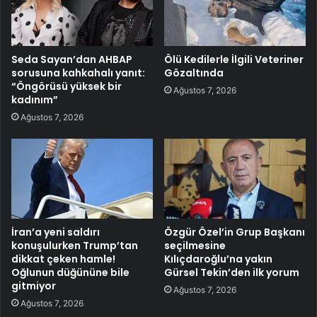
Seda Sayan’dan AHBAP
Ölü Kedilerle İlgili Veteriner
sorusuna kahkahalı yanıt:
Gözaltında
“Öngörüsü yüksek bir
Ağustos 7, 2026
kadınım”
Ağustos 7, 2026
İran’a yeni saldırı
Özgür Özel’in Grup Başkanı
konuşulurken Trump’tan
seçilmesine
dikkat çeken hamle!
Kılıçdaroğlu’na yakın
Oğlunun düğününe bile
Gürsel Tekin’den ilk yorum
gitmiyor
Ağustos 7, 2026
Ağustos 7, 2026