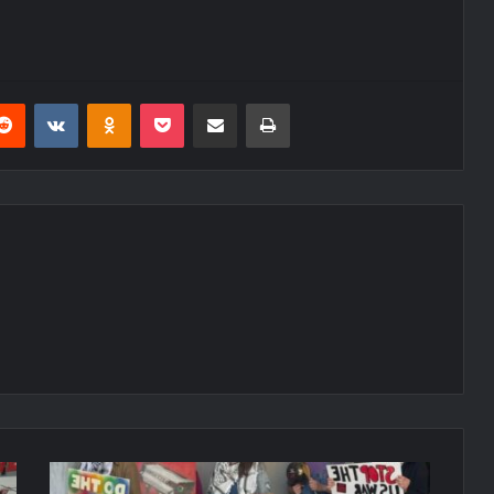
erest
Reddit
VKontakte
Odnoklassniki
Pocket
E-Posta ile paylaş
Yazdır