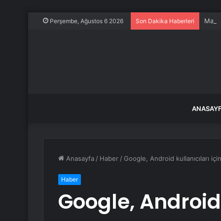
Magya
Perşembe, Ağustos 6 2026
Son Dakika Haberleri
ANASAY
Anasayfa
/
Haber
/
Google, Android kullanıcıları içi
Haber
Google, Android 