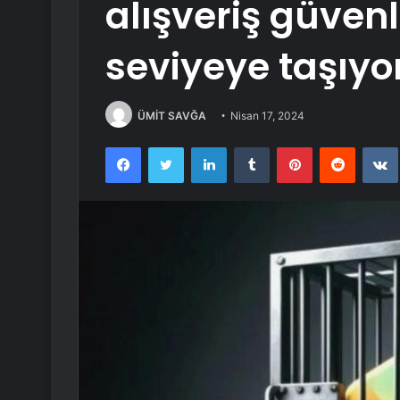
alışveriş güvenli
seviyeye taşıyo
ÜMİT SAVĞA
Nisan 17, 2024
Facebook
Twitter
LinkedIn
Tumblr
Pinterest
Reddit