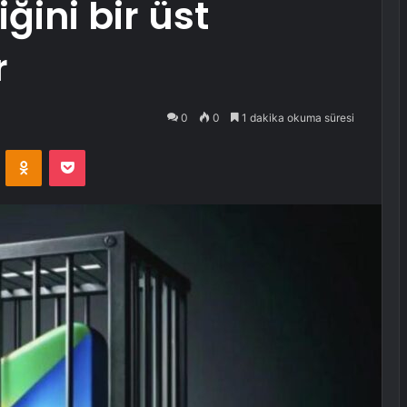
ğini bir üst
r
0
0
1 dakika okuma süresi
VKontakte
Odnoklassniki
Pocket