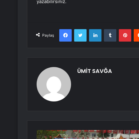
yazabilirsiniz.
Facebook
Twitter
LinkedIn
Tumblr
Pint
Paylaş
ÜMİT SAVĞA