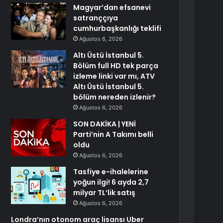
Magyar’dan efsanevi
satranççıya
cumhurbaşkanlığı teklifi
Ağustos 6, 2026
Altı Üstü İstanbul 5.
Bölüm full HD tek parça
izleme linki var mı, ATV
Altı Üstü İstanbul 5.
bölüm nereden izlenir?
Ağustos 6, 2026
SON DAKİKA | YENİ
Parti’nin A Takımı belli
oldu
Ağustos 6, 2026
Tasfiye e-ihalelerine
yoğun ilgi! 6 ayda 2,7
milyar TL’lik satış
Ağustos 6, 2026
Londra’nın otonom araç lisansı Uber