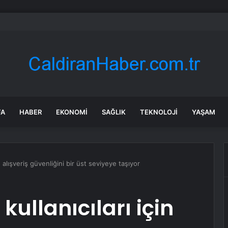
r’dan efsanevi satranççıya cumhurbaşkanlığı teklifi
FA
HABER
EKONOMI
SAĞLIK
TEKNOLOJI
YAŞAM
n alışveriş güvenliğini bir üst seviyeye taşıyor
kullanıcıları için