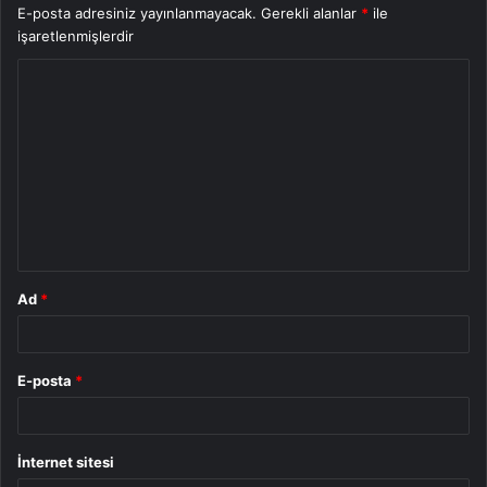
E-posta adresiniz yayınlanmayacak.
Gerekli alanlar
*
ile
işaretlenmişlerdir
Y
o
r
u
m
*
Ad
*
E-posta
*
İnternet sitesi