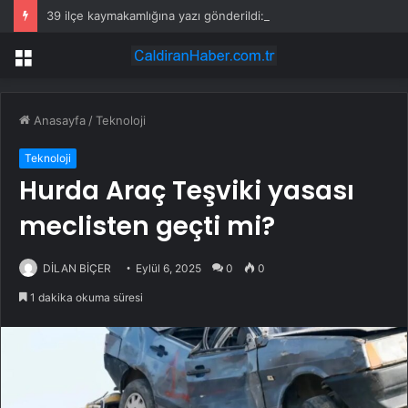
39 ilçe kaymakamlığına yazı gönderildi: İstanbul’da okullarda mescid kararı
Menü
Anasayfa
/
Teknoloji
Teknoloji
Hurda Araç Teşviki yasası
meclisten geçti mi?
DİLAN BİÇER
Eylül 6, 2025
0
0
1 dakika okuma süresi