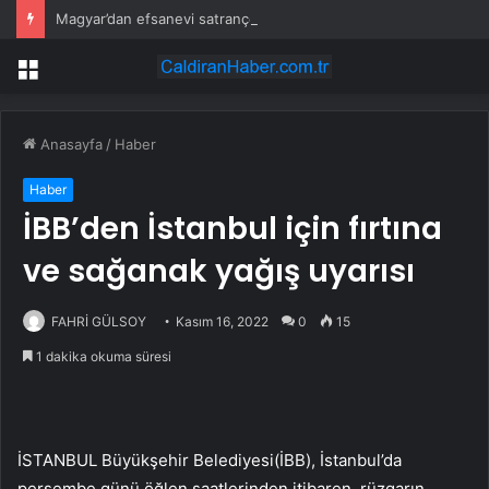
Magyar’dan efsanevi satranççıya cumhurbaşkanlığı teklifi
Menü
Anasayfa
/
Haber
Haber
İBB’den İstanbul için fırtına
ve sağanak yağış uyarısı
FAHRİ GÜLSOY
Kasım 16, 2022
0
15
1 dakika okuma süresi
İSTANBUL Büyükşehir Belediyesi(İBB), İstanbul’da
perşembe günü öğlen saatlerinden itibaren, rüzgarın