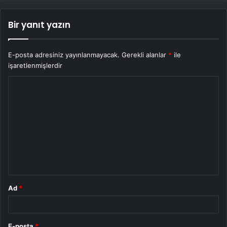
Bir yanıt yazın
E-posta adresiniz yayınlanmayacak.
Gerekli alanlar
*
ile
işaretlenmişlerdir
Y
o
r
u
m
*
Ad
*
E-posta
*