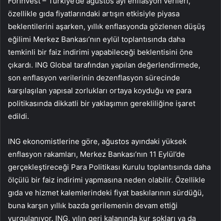
ForInvest – Türkiye’de ağustos ayı enflasyon verileri,
özellikle gıda fiyatlarındaki artışın etkisiyle piyasa
beklentilerini aşarken, yıllık enflasyonda gözlenen düşüş
eğilimi Merkez Bankası’nın eylül toplantısında daha
temkinli bir faiz indirimi yapabileceği beklentisini öne
çıkardı. ING Global tarafından yapılan değerlendirmede,
son enflasyon verilerinin dezenflasyon sürecinde
karşılaşılan yapısal zorlukları ortaya koyduğu ve para
politikasında dikkatli bir yaklaşımın gerekliliğine işaret
edildi.
ING ekonomistlerine göre, ağustos ayındaki yüksek
enflasyon rakamları, Merkez Bankası’nın 11 Eylül’de
gerçekleştireceği Para Politikası Kurulu toplantısında daha
ölçülü bir faiz indirimi yapmasına neden olabilir. Özellikle
gıda ve hizmet kalemlerindeki fiyat baskılarının sürdüğü,
buna karşın yıllık bazda gerilemenin devam ettiği
vurgulanıyor. ING, yılın geri kalanında kur şokları ya da