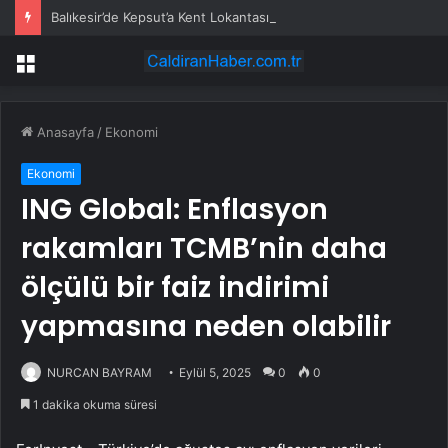
Balıkesir’de Kepsut’a Kent Lokantası ve altyapı desteği
Menü
Anasayfa
/
Ekonomi
Ekonomi
ING Global: Enflasyon
rakamları TCMB’nin daha
ölçülü bir faiz indirimi
yapmasına neden olabilir
NURCAN BAYRAM
Eylül 5, 2025
0
0
1 dakika okuma süresi