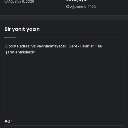
Ağustos 6, 2026
Ağustos 6, 2026
Bir yanıt yazın
E-posta adresiniz yayınlanmayacak.
Gerekli alanlar
*
ile
işaretlenmişlerdir
Y
o
r
u
m
*
Ad
*