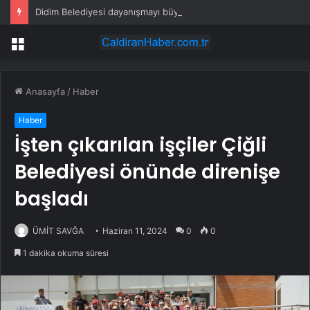
Didim Belediyesi dayanışmayı büyütüyor
Menü
Anasayfa
/
Haber
Haber
İşten çıkarılan işçiler Çiğli
Belediyesi önünde direnişe
başladı
ÜMİT SAVĞA
Haziran 11, 2024
0
0
1 dakika okuma süresi