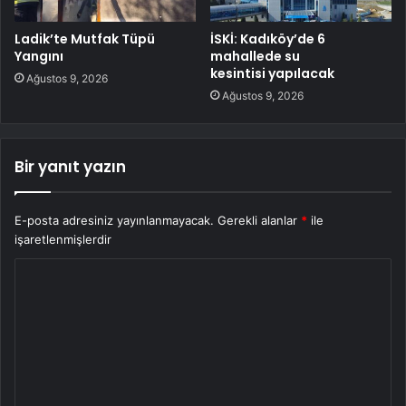
Ladik’te Mutfak Tüpü
İSKİ: Kadıköy’de 6
Yangını
mahallede su
kesintisi yapılacak
Ağustos 9, 2026
Ağustos 9, 2026
Bir yanıt yazın
E-posta adresiniz yayınlanmayacak.
Gerekli alanlar
*
ile
işaretlenmişlerdir
Y
o
r
u
m