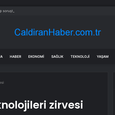
 soruşturmasında iş insanı Hüseyin Başaran’a tutuklama talebi
FA
HABER
EKONOMI
SAĞLIK
TEKNOLOJI
YAŞAM
esi
nolojileri zirvesi