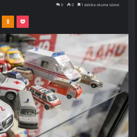
0
0
1 dakika okuma süresi
VKontakte
Odnoklassniki
Pocket