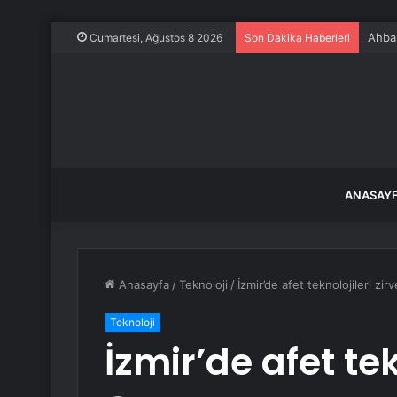
Ahbap
Cumartesi, Ağustos 8 2026
Son Dakika Haberleri
ANASAY
Anasayfa
/
Teknoloji
/
İzmir’de afet teknolojileri zirv
Teknoloji
İzmir’de afet tek