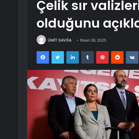
Çelik sır valizle
olduğunu açıkl
ÜMİT SAVĞA
Nisan 26, 2025
Facebook
Twitter
LinkedIn
Tumblr
Pinterest
Reddit