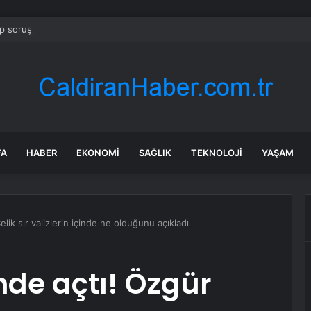
 soruşturmasında iş insanı Hüseyin Başaran’a tutuklama talebi
FA
HABER
EKONOMI
SAĞLIK
TEKNOLOJI
YAŞAM
ik sır valizlerin içinde ne olduğunu açıkladı
de açtı! Özgür