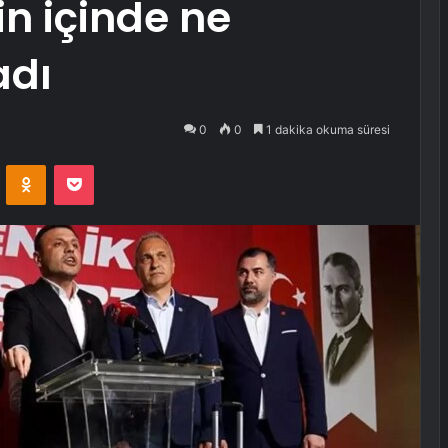
rin içinde ne
adı
0
0
1 dakika okuma süresi
VKontakte
Odnoklassniki
Pocket