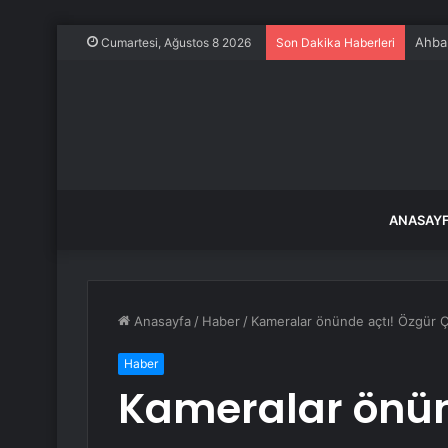
Ahbap
Cumartesi, Ağustos 8 2026
Son Dakika Haberleri
ANASAY
Anasayfa
/
Haber
/
Kameralar önünde açtı! Özgür Çel
Haber
Kameralar önün