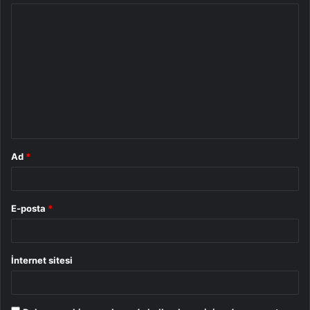
Y
o
r
u
m
*
Ad
*
E-posta
*
İnternet sitesi