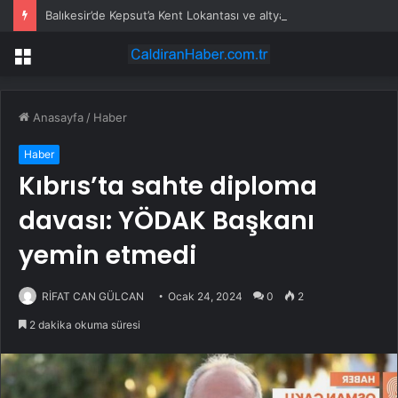
Balıkesir’de Kepsut’a Kent Lokantası ve altyapı desteği
Menü
Anasayfa
/
Haber
Haber
Kıbrıs’ta sahte diploma
davası: YÖDAK Başkanı
yemin etmedi
RİFAT CAN GÜLCAN
Ocak 24, 2024
0
2
2 dakika okuma süresi