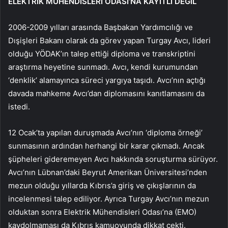
ELEKTRİK MÜHENDİSLERİ ODASI’NA KAYITLI DEĞİL
2006-2009 yılları arasında Başbakan Yardımcılığı ve
Dışişleri Bakanı olarak da görev yapan Turgay Avcı, lideri
olduğu YÖDAK’ın talep ettiği diploma ve transkriptini
araştırma heyetine sunmadı. Avcı, kendi kurumundan
‘denklik’ alamayınca süreci yargıya taşıdı. Avcı’nın açtığı
davada mahkeme Avcı’dan diplomasını kanıtlamasını da
istedi.
12 Ocak’ta yapılan duruşmada Avcı’nın ‘diploma örneği’
sunmasının ardından herhangi bir karar çıkmadı. Ancak
şüpheleri gideremeyen Avcı hakkında soruşturma sürüyor.
Avcı’nın Lübnan’daki Beyrut Amerikan Üniversitesi’nden
mezun olduğu yıllarda Kıbrıs’a giriş ve çıkışlarının da
incelenmesi talep ediliyor. Ayrıca Turgay Avcı’nın mezun
olduktan sonra Elektrik Mühendisleri Odası’na (EMO)
kaydolmaması da Kıbrıs kamuoyunda dikkat çekti.