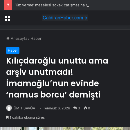
‘Kız verme’ meselesi sokak çatışmasına dönüştü
Menü
Anasayfa
/
Haber
Haber
Kılıçdaroğlu unuttu ama
arşiv unutmadı!
İmamoğlu’nun evinde
‘namus borcu’ demişti
ÜMİT SAVĞA
Temmuz 6, 2026
0
0
1 dakika okuma süresi