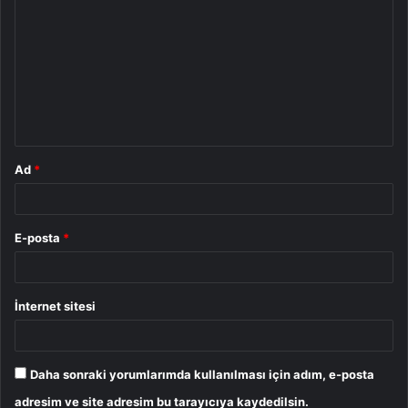
o
r
u
m
*
Ad
*
E-posta
*
İnternet sitesi
Daha sonraki yorumlarımda kullanılması için adım, e-posta
adresim ve site adresim bu tarayıcıya kaydedilsin.