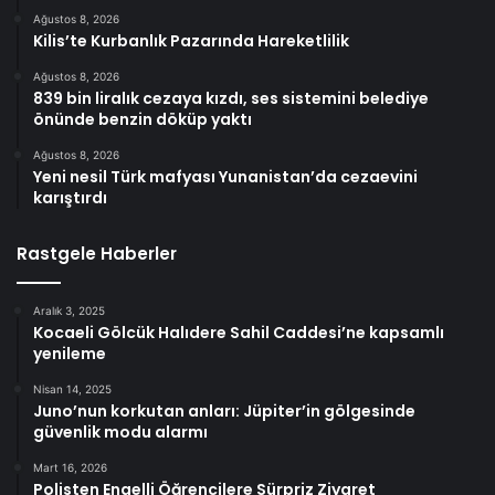
Ağustos 8, 2026
Kilis’te Kurbanlık Pazarında Hareketlilik
Ağustos 8, 2026
839 bin liralık cezaya kızdı, ses sistemini belediye
önünde benzin döküp yaktı
Ağustos 8, 2026
Yeni nesil Türk mafyası Yunanistan’da cezaevini
karıştırdı
Rastgele Haberler
Aralık 3, 2025
Kocaeli Gölcük Halıdere Sahil Caddesi’ne kapsamlı
yenileme
Nisan 14, 2025
Juno’nun korkutan anları: Jüpiter’in gölgesinde
güvenlik modu alarmı
Mart 16, 2026
Polisten Engelli Öğrencilere Sürpriz Ziyaret