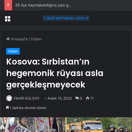
39 ilçe kaymakamlığına yazı gönderildi: İstanbul’da okullarda mescid kararı
Menü
Anasayfa
/
Haber
Haber
Kosova: Sırbistan’ın
hegemonik rüyası asla
gerçekleşmeyecek
FAHRİ GÜLSOY
Aralık 15, 2022
0
11
1 dakika okuma süresi