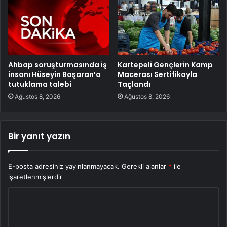
Ahbap soruşturmasında iş
Kartepeli Gençlerin Kamp
insanı Hüseyin Başaran’a
Macerası Sertifikayla
tutuklama talebi
Taçlandı
Ağustos 8, 2026
Ağustos 8, 2026
Bir yanıt yazın
E-posta adresiniz yayınlanmayacak.
Gerekli alanlar
*
ile
işaretlenmişlerdir
Y
o
r