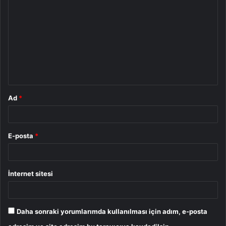
o
r
u
m
*
Ad
*
E-posta
*
İnternet sitesi
Daha sonraki yorumlarımda kullanılması için adım, e-posta