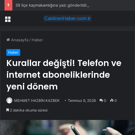
39 ilçe kaymakamlığına yazı gönderildi: İstanbul’da okullarda mescid kararı
Menü
Anasayfa
/
Haber
Haber
Kurallar değişti! Telefon ve
internet aboneliklerinde
yeni dönem
MEHMET HAZBİN KAZBEK
Temmuz 6, 2026
0
0
2 dakika okuma süresi