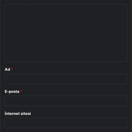
Y
o
r
u
m
*
Ad
*
E-posta
*
İnternet sitesi