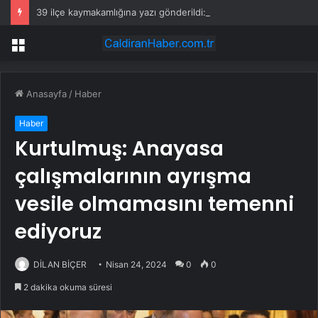
39 ilçe kaymakamlığına yazı gönderildi: İstanbul’da okullarda mescid kararı
Menü
Anasayfa
/
Haber
Haber
Kurtulmuş: Anayasa
çalışmalarının ayrışma
vesile olmamasını temenni
ediyoruz
DİLAN BİÇER
Nisan 24, 2024
0
0
2 dakika okuma süresi