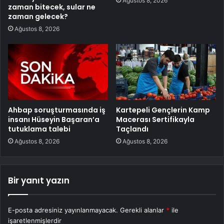
Ağustos 8, 2026
zaman bitecek, sular ne
zaman gelecek?
Ağustos 8, 2026
Ahbap soruşturmasında iş
Kartepeli Gençlerin Kamp
insanı Hüseyin Başaran’a
Macerası Sertifikayla
tutuklama talebi
Taçlandı
Ağustos 8, 2026
Ağustos 8, 2026
Bir yanıt yazın
E-posta adresiniz yayınlanmayacak.
Gerekli alanlar
*
ile
işaretlenmişlerdir