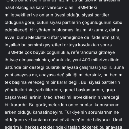
nasıl olacağına karar verecek olan TBMM’deki
milletvekilleri ve onların üyesi olduğu siyasi partiler
olduğuna göre, bütün siyasi partilerin çoğunluğunun kabul
edebileceği bir yöntemin oluşması lazım. Arzumuz, daha
evvel bunu Meclis’teki iftar yemeğinde de ifade etmiştim,
inşallah bu samimi gayretleri ortaya koyduktan sonra
TBMM’de çok büyük çoğunlukla, referanduma gitmeye
ihtiyaç olmayacak bir çoğunlukla, yani 400 milletvekilinin
üstünde bir desteği bularak anayasa çalışması yapılır. Buna
yeni anayasa mı, anayasa değişikliği mi dersiniz, bu benim
tek başıma vereceğim bir karar değil. Bu, siyasi partilerin
yöneticilerinin, yetkililerinin, genel başkanlarının, grup
başkanvekillerinin, Meclis’teki milletvekillerinin vereceği
bir karardır. Bu görüşmelerden önce bunları konuşmanın
erken olduğu kanaatindeyim. Türkiye’nin sorunlarının ne
olduğunu ve bunların nasıl çözüleceğini de biliyoruz. Ümit
ederim ki herkes eteklerindeki taşları dökerek bu anayasa