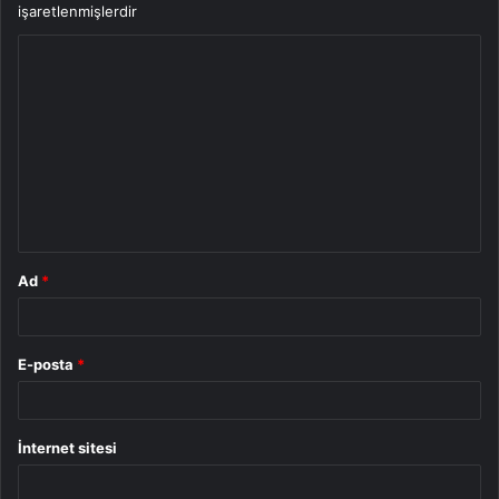
işaretlenmişlerdir
Y
o
r
u
m
*
Ad
*
E-posta
*
İnternet sitesi