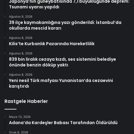
Japonya’nın güneybatısında 7,1 büyüklüğünde deprem:
Tsunami uyarısı yapıldı
Ağustos 9, 2026
39 ilçe kaymakamlığına yazı gönderildi: İstanbul’da
okullarda mescid kararı
Ağustos 8, 2026
Kilis’te Kurbanlık Pazarında Hareketlilik
Ağustos 8, 2026
839 bin liralık cezaya kızdı, ses sistemini belediye
önünde benzin döküp yaktı
Ağustos 8, 2026
Yeni nesil Türk mafyası Yunanistan’da cezaevini
karıştırdı
Rastgele Haberler
Mayıs 13, 2026
Adana’da Kardeşler Babası Tarafından Öldürüldü
Ocak 6, 2026