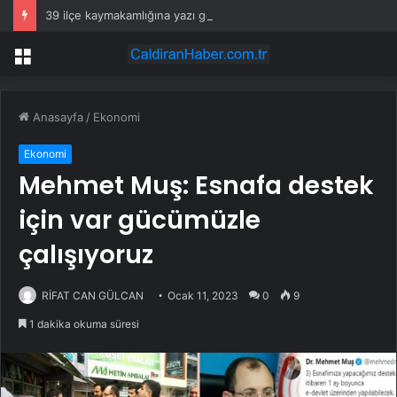
39 ilçe kaymakamlığına yazı gönderildi: İstanbul’da okullarda mescid kararı
Menü
Anasayfa
/
Ekonomi
Ekonomi
Mehmet Muş: Esnafa destek
için var gücümüzle
çalışıyoruz
RİFAT CAN GÜLCAN
Ocak 11, 2023
0
9
1 dakika okuma süresi