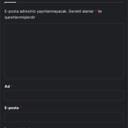
E-posta adresiniz yayınlanmayacak.
Gerekli alanlar
*
ile
işaretlenmişlerdir
Y
o
r
u
m
*
Ad
*
E-posta
*