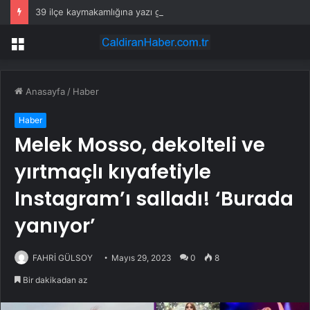
39 ilçe kaymakamlığına yazı gönderildi: İstanbul’da okullarda mescid kararı
Menü
Anasayfa
/
Haber
Haber
Melek Mosso, dekolteli ve
yırtmaçlı kıyafetiyle
Instagram’ı salladı! ‘Burada
yanıyor’
FAHRİ GÜLSOY
Mayıs 29, 2023
0
8
Bir dakikadan az