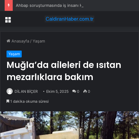
Ahbap soruşturmasında iş insanı Hüseyin Başaran’a tutuklama talebi
Menü
Anasayfa
/
Yaşam
Yaşam
Muğla’da aileleri de ısıtan
mezarlıklara bakım
DİLAN BİÇER
Ekim 5, 2025
0
0
1 dakika okuma süresi