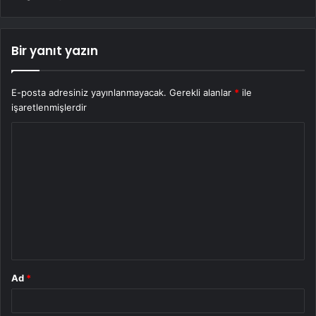
Bir yanıt yazın
E-posta adresiniz yayınlanmayacak.
Gerekli alanlar
*
ile
işaretlenmişlerdir
Y
o
r
u
m
*
Ad
*