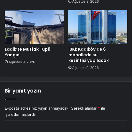
Ağustos 9, 2026
Ladik’te Mutfak Tüpü
İSKİ: Kadıköy’de 6
Yangını
mahallede su
kesintisi yapılacak
Ağustos 9, 2026
Ağustos 9, 2026
Bir yanıt yazın
E-posta adresiniz yayınlanmayacak.
Gerekli alanlar
*
ile
işaretlenmişlerdir
Y