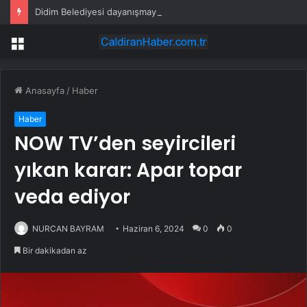
Didim Belediyesi dayanışmayı büyütüyor
Menü
Anasayfa
/
Haber
Haber
NOW TV’den seyircileri
yıkan karar: Apar topar
veda ediyor
NURCAN BAYRAM
Haziran 6, 2024
0
0
Bir dakikadan az