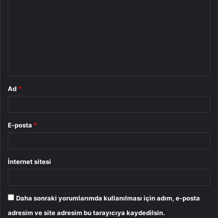
o
r
u
m
*
Ad
*
E-posta
*
İnternet sitesi
Daha sonraki yorumlarımda kullanılması için adım, e-posta
adresim ve site adresim bu tarayıcıya kaydedilsin.