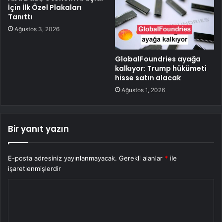
İçin İlk Özel Plakaları
Tanıttı
Ağustos 3, 2026
GlobalFoundries ayağa
kalkıyor: Trump hükümeti
hisse satın alacak
Ağustos 1, 2026
Bir yanıt yazın
E-posta adresiniz yayınlanmayacak.
Gerekli alanlar
*
ile
işaretlenmişlerdir
Y
o
r