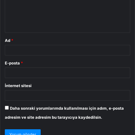
u
m
*
Ad
*
E-posta
*
İnternet sitesi
Daha sonraki yorumlarımda kullanılması için adım, e-posta
adresim ve site adresim bu tarayıcıya kaydedilsin.