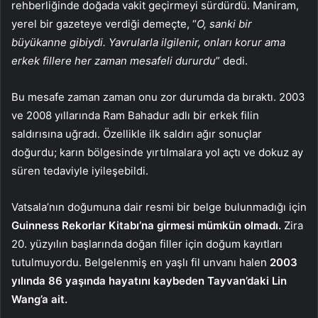
rehberliğinde doğada vakit geçirmeyi sürdürdü. Maniram,
yerel bir gazeteye verdiği demeçte, “
O, sanki bir
büyükanne gibiydi. Yavrularla ilgilenir, onları korur ama
erkek fillere her zaman mesafeli dururdu
” dedi.
Bu mesafe zaman zaman onu zor durumda da bıraktı. 2003
ve 2008 yıllarında Ram Bahadur adlı bir erkek filin
saldırısına uğradı. Özellikle ilk saldırı ağır sonuçlar
doğurdu; karın bölgesinde yırtılmalara yol açtı ve dokuz ay
süren tedaviyle iyileşebildi.
Vatsala’nın doğumuna dair resmi bir belge bulunmadığı için
Guinness Rekorlar Kitabı’na girmesi mümkün olmadı.
Zira
20. yüzyılın başlarında doğan filler için doğum kayıtları
tutulmuyordu. Belgelenmiş en yaşlı fil unvanı halen
2003
yılında 86 yaşında hayatını kaybeden Tayvan’daki Lin
Wang’a ait.