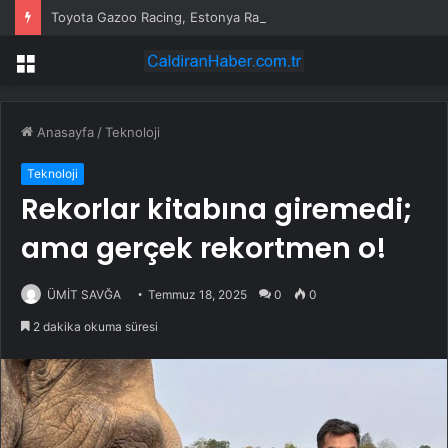
Toyota Gazoo Racing, Estonya Rallisi’nde İkili Zafere İmza Attı
Menü
Anasayfa
/
Teknoloji
Teknoloji
Rekorlar kitabına giremedi;
ama gerçek rekortmen o!
ÜMİT SAVĞA
Temmuz 18, 2025
0
0
2 dakika okuma süresi