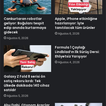
Cankurtaran robotlar
Apple, iPhone etkinliğine
geliyor: Boğulanı tespit
hazırlanıyor: İşte
edip anında kurtarmaya
tanıtılacak tüm ürünler
gidecek
Ağustos 6, 2026
Ağustos 6, 2026
Formula 1 Çaylağı
Lindblad’ın İlk Sürüş Dersi:
Ehliyetsiz Yarışıyor
Ağustos 4, 2026
Galaxy Z Fold 8 serisi ön
satış rekoru kırdı: Tek
ülkede dakikada 140 cihaz
satıldı!
Ağustos 5, 2026
Abu Dabi, Otonom Araçlar