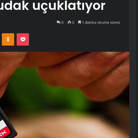
dudak uçuklatıyor
0
0
1 dakika okuma süresi
VKontakte
Odnoklassniki
Pocket