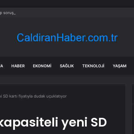
 soruşturmasında iş insanı Hüseyin Başaran’a tutuklama talebi
FA
HABER
EKONOMI
SAĞLIK
TEKNOLOJI
YAŞAM
i SD kartı fiyatıyla dudak uçuklatıyor
kapasiteli yeni SD