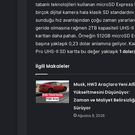
tabanlı teknolojileri kullanan microSD Expre
birçok dijital kamera hala klasik SD standardını 
sunduğu hız avantajından çoğu zaman yararlana
geride olmasına rağmen 2TB kapasiteli UHS-II
karttan daha pahalı. Örneğin 512GB microSD Ex
başına yaklaşık 0,23 dolar anlamına geliyor. K
Pro UHS-II SD kartta bu değer yaklaşık
1 dola
İlgili Makaleler
Musk, HW3 Araçlara Yeni AI
Yükseltmesini Düşünüyor:
Zaman ve Maliyet Belirsizliğ
Sürüyor
Ağustos 8, 2026