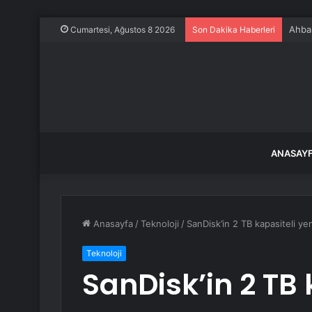
Ahbap
Cumartesi, Ağustos 8 2026
Son Dakika Haberleri
ANASAY
Anasayfa
/
Teknoloji
/
SanDisk’in 2 TB kapasiteli yen
Teknoloji
SanDisk’in 2 TB 