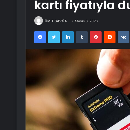
kartı fiyatıyla 
ÜMİT SAVĞA
Mayıs 8, 2026
Facebook
Twitter
LinkedIn
Tumblr
Pinterest
Reddit