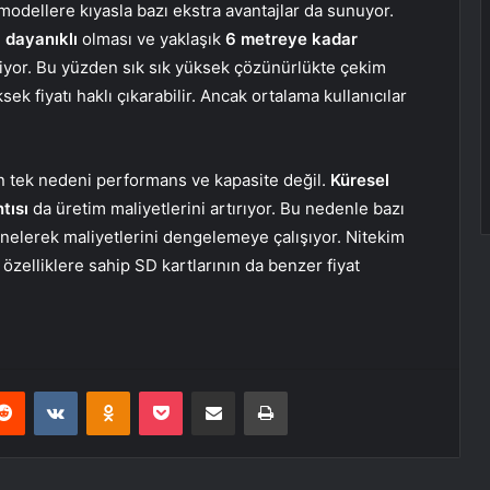
 modellere kıyasla bazı ekstra avantajlar da sunuyor.
 dayanıklı
olması ve yaklaşık
6 metreye kadar
kiyor. Bu yüzden sık sık yüksek çözünürlükte çekim
sek fiyatı haklı çıkarabilir. Ancak ortalama kullanıcılar
ın tek nedeni performans ve kapasite değil.
Küresel
tısı
da üretim maliyetlerini artırıyor. Bu nedenle bazı
önelerek maliyetlerini dengelemeye çalışıyor. Nitekim
özelliklere sahip SD kartlarının da benzer fiyat
erest
Reddit
VKontakte
Odnoklassniki
Pocket
E-Posta ile paylaş
Yazdır