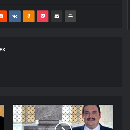
erest
Reddit
VKontakte
Odnoklassniki
Pocket
E-Posta ile paylaş
Yazdır
EK