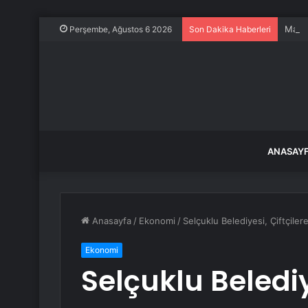
Magya
Perşembe, Ağustos 6 2026
Son Dakika Haberleri
ANASAY
Anasayfa
/
Ekonomi
/
Selçuklu Belediyesi, Çiftçile
Ekonomi
Selçuklu Belediy