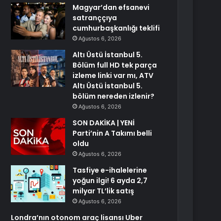
Magyar’dan efsanevi
satranççıya
cumhurbaşkanlığı teklifi
Ağustos 6, 2026
Altı Üstü İstanbul 5.
Bölüm full HD tek parça
izleme linki var mı, ATV
Altı Üstü İstanbul 5.
bölüm nereden izlenir?
Ağustos 6, 2026
SON DAKİKA | YENİ
Parti’nin A Takımı belli
oldu
Ağustos 6, 2026
Tasfiye e-ihalelerine
yoğun ilgi! 6 ayda 2,7
milyar TL’lik satış
Ağustos 6, 2026
Londra’nın otonom araç lisansı Uber