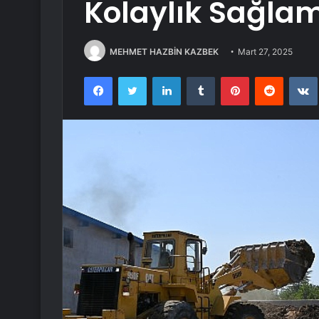
Kolaylık Sağla
MEHMET HAZBİN KAZBEK
Mart 27, 2025
Facebook
Twitter
LinkedIn
Tumblr
Pinterest
Reddit