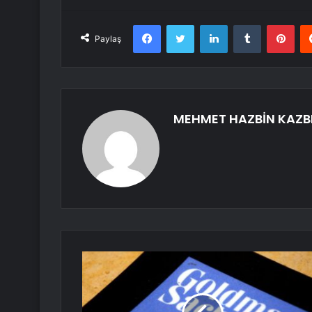
Facebook
Twitter
LinkedIn
Tumblr
Pint
Paylaş
MEHMET HAZBİN KAZB