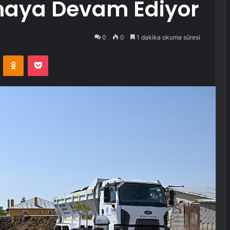
maya Devam Ediyor
0
0
1 dakika okuma süresi
VKontakte
Odnoklassniki
Pocket