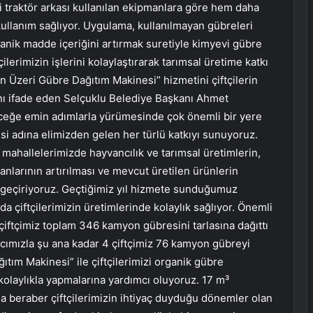
 traktör arkası kullanılan ekipmanlara göre hem daha
kullanım sağlıyor. Uygulama, kullanılmayan gübreleri
ganik madde içeriğini artırmak suretiyle kimyevi gübre
çilerimizin işlerini kolaylaştırarak tarımsal üretime katkı
n Üzeri Gübre Dağıtım Makinesi” hizmetini çiftçilerin
nı ifade eden Selçuklu Belediye Başkanı Ahmet
eceğe emin adımlarla yürümesinde çok önemli bir yere
si adına elimizden gelen her türlü katkıyı sunuyoruz.
 mahallelerimizde hayvancılık ve tarımsal üretimlerin,
mkanlarının artırılması ve mevcut üretilen ürünlerin
ata geçiriyoruz. Geçtiğimiz yıl hizmete sunduğumuz
 çiftçilerimizin üretimlerinde kolaylık sağlıyor. Önemli
iftçimiz toplam 346 kamyon gübresini tarlasına dağıttı
acımızla şu ana kadar 4 çiftçimiz 76 kamyon gübreyi
tım Makinesi” ile çiftçilerimizi organik gübre
olaylıkla yapmalarına yardımcı oluyoruz. 17 m³
kla beraber çiftçilerimizin ihtiyaç duyduğu dönemler olan