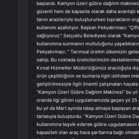
başlandı. Kamyon üzeri gübre dağıtım makinesi
güvenli hem de kapasite olarak daha avantajlı 
tarım arazileriyle buluştururken toprakların or
kullanımı azaltılıyor. Başkan Pekyatırmacı: “Çift
sağlıyoruz.” Selçuklu Belediyesi olarak “Kamyo
kullanımına sunmanın mutluluğunu yaşadıkları
Pekyatırmacı: “ Tarımsal üretim ülkemizin gel
sahip. Bu noktada üreticilerimizin desteklenme
Kırsal Hizmetler Müdürlüğümüz aracılığıyla dış
ürün çeşitliliğinin ve bunlarla ilgili istihdam i
geliştirilmesiyle ilgili önemli çalışmaları hay
“Kamyon Üzeri Gübre Dağıtım Makinesi” bu yıl da
oranda ilgi gören uygulamamızda geçen yıl 25 ç
bu yıl da Mart ayında talep almaya başlayan ar
tarlasıyla buluşturdu. “Kamyon Üzeri Gübre Dağı
kullanımına teşvik ederek gübre uygulamasını k
kapasiteli olan araç hava şartlarına bağlı olma