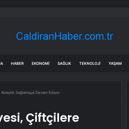
r’dan efsanevi satranççıya cumhurbaşkanlığı teklifi
FA
HABER
EKONOMI
SAĞLIK
TEKNOLOJI
YAŞAM
re Kolaylık Sağlamaya Devam Ediyor
esi, Çiftçilere