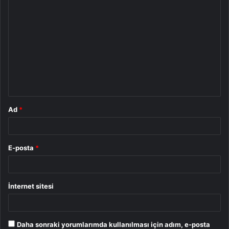
Y
o
r
u
m
*
Ad
*
E-posta
*
İnternet sitesi
Daha sonraki yorumlarımda kullanılması için adım, e-posta