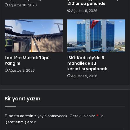
210’uncu gününde
Ağustos 10, 2026
Ağustos 9, 2026
Ladik’te Mutfak Tüpü
İSKİ: Kadıköy’de 6
Yangını
mahallede su
kesintisi yapılacak
Ağustos 9, 2026
Ağustos 9, 2026
Bir yanıt yazın
E-posta adresiniz yayınlanmayacak.
Gerekli alanlar
*
ile
işaretlenmişlerdir