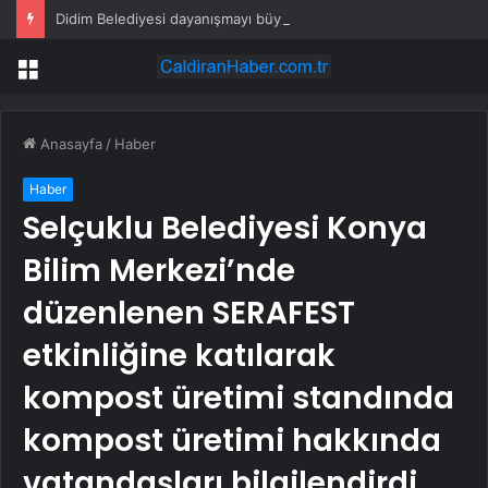
Didim Belediyesi dayanışmayı büyütüyor
Menü
Anasayfa
/
Haber
Haber
Selçuklu Belediyesi Konya
Bilim Merkezi’nde
düzenlenen SERAFEST
etkinliğine katılarak
kompost üretimi standında
kompost üretimi hakkında
vatandaşları bilgilendirdi