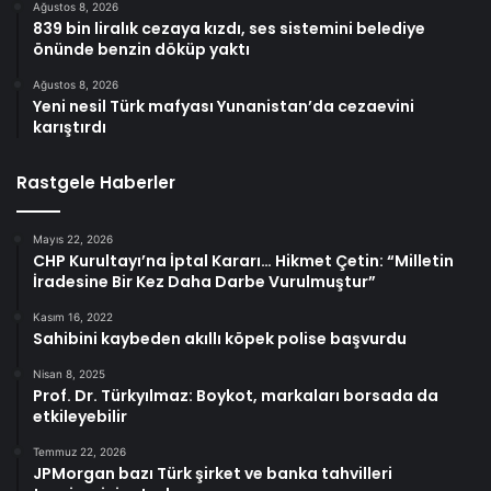
Ağustos 8, 2026
839 bin liralık cezaya kızdı, ses sistemini belediye
önünde benzin döküp yaktı
Ağustos 8, 2026
Yeni nesil Türk mafyası Yunanistan’da cezaevini
karıştırdı
Rastgele Haberler
Mayıs 22, 2026
CHP Kurultayı’na İptal Kararı… Hikmet Çetin: “Milletin
İradesine Bir Kez Daha Darbe Vurulmuştur”
Kasım 16, 2022
Sahibini kaybeden akıllı köpek polise başvurdu
Nisan 8, 2025
Prof. Dr. Türkyılmaz: Boykot, markaları borsada da
etkileyebilir
Temmuz 22, 2026
JPMorgan bazı Türk şirket ve banka tahvilleri