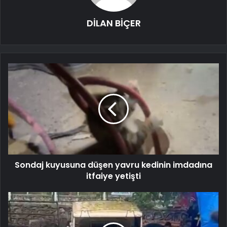
DİLAN BİÇER
Sondaj kuyusuna düşen yavru kedinin imdadına
itfaiye yetişti