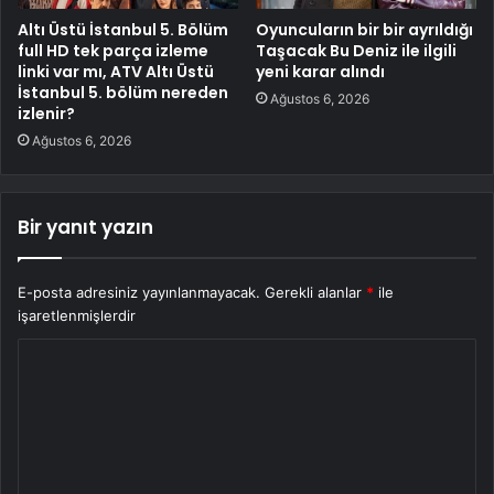
Altı Üstü İstanbul 5. Bölüm
Oyuncuların bir bir ayrıldığı
full HD tek parça izleme
Taşacak Bu Deniz ile ilgili
linki var mı, ATV Altı Üstü
yeni karar alındı
İstanbul 5. bölüm nereden
Ağustos 6, 2026
izlenir?
Ağustos 6, 2026
Bir yanıt yazın
E-posta adresiniz yayınlanmayacak.
Gerekli alanlar
*
ile
işaretlenmişlerdir
Y
o
r
u
m