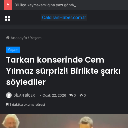
39 ilçe kaymakamlığına yazı gönderildi: İstanbul’da okullarda mescid kararı
Menü
Anasayfa
/
Yaşam
Yaşam
Tarkan konserinde Cem
Yılmaz sürprizi! Birlikte şarkı
söylediler
DİLAN BİÇER
Ocak 22, 2026
0
0
1 dakika okuma süresi