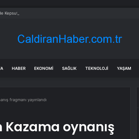
’de Kepsut’a Kent Lokantası ve altyapı desteği
FA
HABER
EKONOMI
SAĞLIK
TEKNOLOJI
YAŞAM
anış fragmanı yayınlandı
in Kazama oynanış