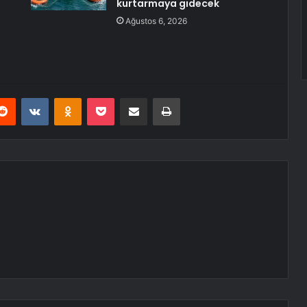
kurtarmaya gidecek
Ağustos 6, 2026
erest
Reddit
VKontakte
Odnoklassniki
Pocket
E-Posta ile paylaş
Yazdır