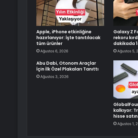
Apple, iPhone etkinliğine
Galaxy Z Fo
hazırlanıyor: İşte tanıtılacak
rekoru kırd
tüm ürünler
dakikada 14
Ağustos 6, 2026
Ağustos 5, 
Abu Dabi, Otonom Araçlar
İçin İlk Özel Plakaları Tanıttı
Ağustos 3, 2026
GlobalFou
kalkıyor: 
hisse satı
Ağustos 1, 