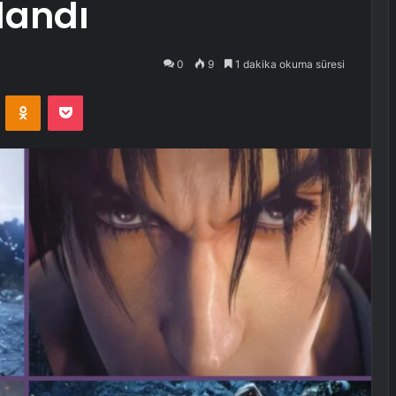
landı
0
9
1 dakika okuma süresi
VKontakte
Odnoklassniki
Pocket