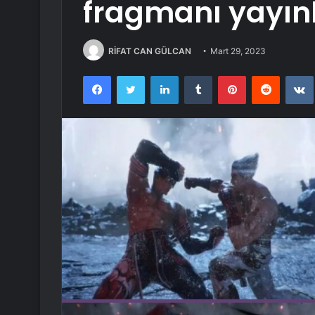
fragmanı yayın
RİFAT CAN GÜLCAN
Mart 29, 2023
Facebook
Twitter
LinkedIn
Tumblr
Pinterest
Reddit