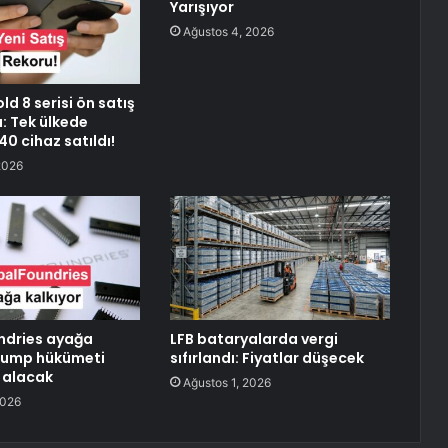
Yarışıyor
Ağustos 4, 2026
ld 8 serisi ön satış
ı: Tek ülkede
0 cihaz satıldı!
2026
ndries ayağa
LFB bataryalarda vergi
Trump hükümeti
sıfırlandı: Fiyatlar düşecek
n alacak
Ağustos 1, 2026
2026