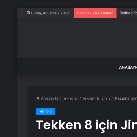
Balıkesir
Cuma, Ağustos 7 2026
Son Dakika Haberleri
ANASAY
Anasayfa
/
Teknoloji
/
Tekken 8 için Jin Kazama oyn
Teknoloji
Tekken 8 için J