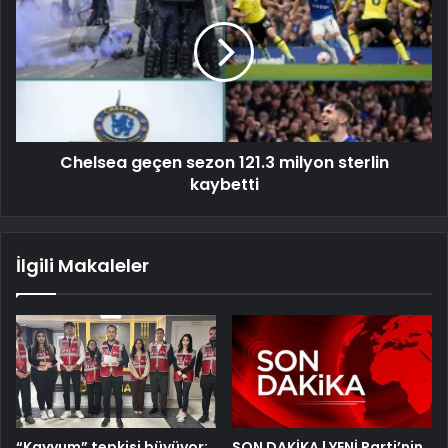
Chelsea geçen sezon 121.3 milyon sterlin
kaybetti
İlgili Makaleler
“Kayyum” tepkisi büyüyor:
SON DAKİKA | YENİ Parti’nin