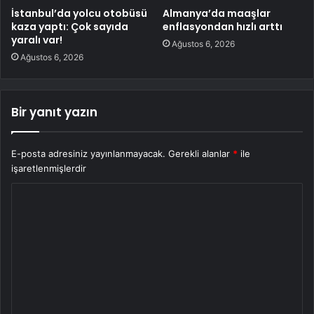
İstanbul’da yolcu otobüsü
Almanya’da maaşlar
kaza yaptı: Çok sayıda
enflasyondan hızlı arttı
yaralı var!
Ağustos 6, 2026
Ağustos 6, 2026
Bir yanıt yazın
E-posta adresiniz yayınlanmayacak.
Gerekli alanlar
*
ile
işaretlenmişlerdir
Y
o
r
u
m
*