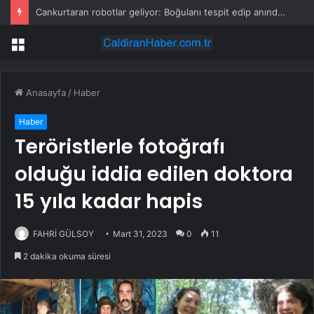
Cankurtaran robotlar geliyor: Boğulanı tespit edip anında kurtarmaya gidecek
Menü
Anasayfa
/
Haber
Haber
Teröristlerle fotoğrafı
olduğu iddia edilen doktora
15 yıla kadar hapis
FAHRİ GÜLSOY
Mart 31, 2023
0
11
2 dakika okuma süresi