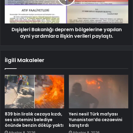
Dışişleri Bakanlığı deprem bölgelerine yapılan
ayni yardımlara ilişkin verileri paylaştı.
İlgili Makaleler
839 bin liralık cezaya kızdı,
Yeni nesil Türk mafyası
ses sistemini belediye
Yunanistan’da cezaevini
önünde benzin döküp yaktı
karıştırdı
Ağustos 8, 2026
Ağustos 8, 2026