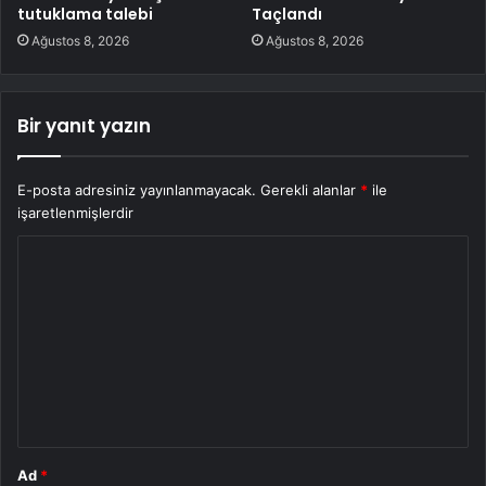
tutuklama talebi
Taçlandı
Ağustos 8, 2026
Ağustos 8, 2026
Bir yanıt yazın
E-posta adresiniz yayınlanmayacak.
Gerekli alanlar
*
ile
işaretlenmişlerdir
Y
o
r
u
m
*
Ad
*