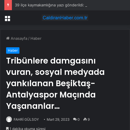
39 ilçe kaymakamlığına yazı gönderildi: İstanbul’da okullarda mescid kararı
Menü
Anasayfa
/
Haber
Haber
Tribünlere damgasını
vuran, sosyal medyada
yankılanan Beşiktaş-
Antalyaspor Maçında
Yaşananlar…
FAHRİ GÜLSOY
Mart 29, 2023
0
9
1 dakika okuma süresi