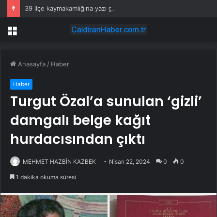
39 ilçe kaymakamlığına yazı gönderildi: İstanbul’da okullarda mescid kararı
Menü
Anasayfa
/
Haber
Haber
Turgut Özal’a sunulan ‘gizli’
damgalı belge kağıt
hurdacısından çıktı
MEHMET HAZBİN KAZBEK
Nisan 22, 2024
0
0
1 dakika okuma süresi