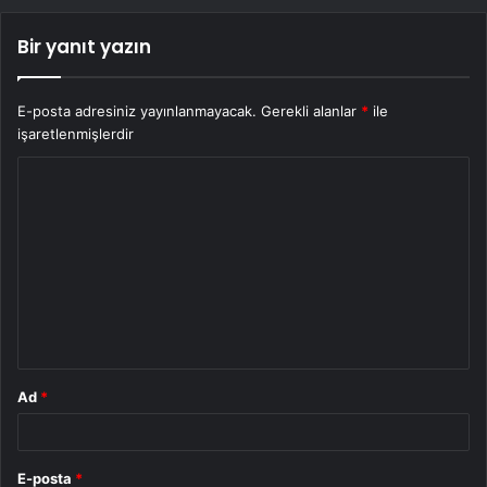
Bir yanıt yazın
E-posta adresiniz yayınlanmayacak.
Gerekli alanlar
*
ile
işaretlenmişlerdir
Y
o
r
u
m
*
Ad
*
E-posta
*