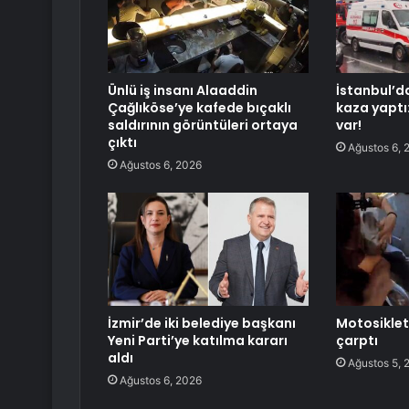
Ünlü iş insanı Alaaddin
İstanbul’d
Çağlıköse’ye kafede bıçaklı
kaza yaptı
saldırının görüntüleri ortaya
var!
çıktı
Ağustos 6, 
Ağustos 6, 2026
İzmir’de iki belediye başkanı
Motosikletl
Yeni Parti’ye katılma kararı
çarptı
aldı
Ağustos 5, 
Ağustos 6, 2026