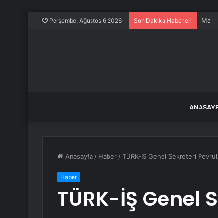
Magya
Perşembe, Ağustos 6 2026
Son Dakika Haberleri
ANASAY
Anasayfa
/
Haber
/
TÜRK-İŞ Genel Sekreteri Pevrul
Haber
TÜRK-İŞ Genel S