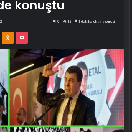
de konuştu
22
0
12
1 dakika okuma süresi
VKontakte
Odnoklassniki
Pocket