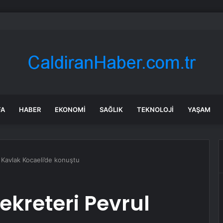
r’dan efsanevi satranççıya cumhurbaşkanlığı teklifi
FA
HABER
EKONOMI
SAĞLIK
TEKNOLOJI
YAŞAM
 Kavlak Kocaeli’de konuştu
ekreteri Pevrul