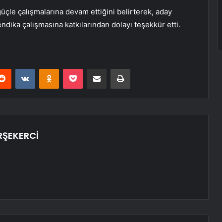
güçle çalışmalarına devam ettiğini belirterek, aday
dika çalışmasına katkılarından dolayı teşekkür etti.
erest
Reddit
VKontakte
Odnoklassniki
Pocket
E-Posta ile paylaş
Yazdır
RŞEKERCİ