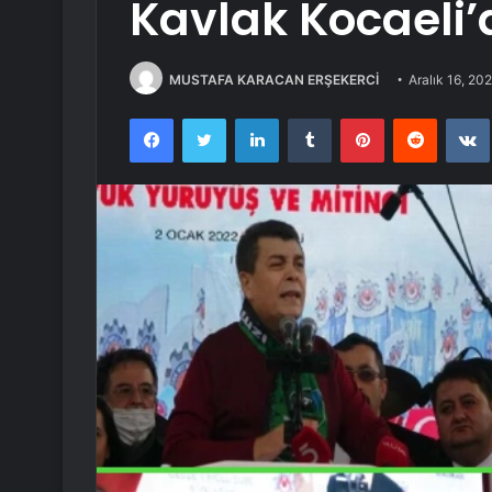
Kavlak Kocaeli’
MUSTAFA KARACAN ERŞEKERCİ
Aralık 16, 20
Facebook
Twitter
LinkedIn
Tumblr
Pinterest
Reddit