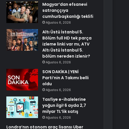
Magyar’dan efsanevi
satranççıya
cumhurbaşkanlığı teklifi
Ağustos 6, 2026
Altı Üstü İstanbul 5.
Bölüm full HD tek parça
izleme linki var mı, ATV
Altı Üstü İstanbul 5.
bölüm nereden izlenir?
Ağustos 6, 2026
SON DAKİKA | YENİ
Parti’nin A Takımı belli
oldu
Ağustos 6, 2026
Tasfiye e-ihalelerine
yoğun ilgi! 6 ayda 2,7
milyar TL’lik satış
Ağustos 6, 2026
Londra’nın otonom araç lisansı Uber