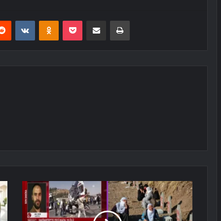
erest
Reddit
VKontakte
Odnoklassniki
Pocket
E-Posta ile paylaş
Yazdır