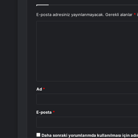
E-posta adresiniz yayınlanmayacak.
Gerekli alanlar
*
i
Y
o
r
u
m
*
Ad
*
E-posta
*
Daha sonraki yorumlarımda kullanılması için adı