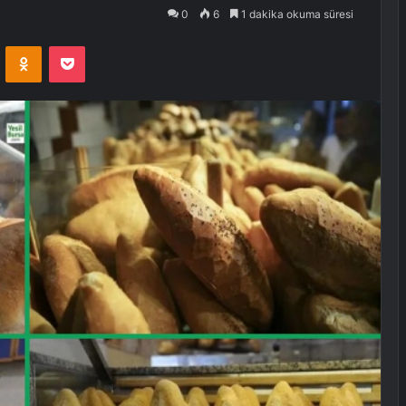
0
6
1 dakika okuma süresi
VKontakte
Odnoklassniki
Pocket