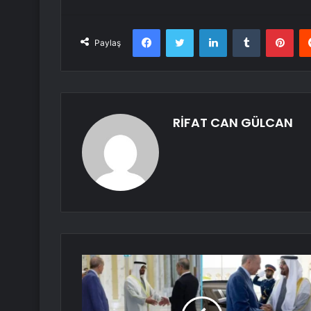
Facebook
Twitter
LinkedIn
Tumblr
Pint
Paylaş
RİFAT CAN GÜLCAN