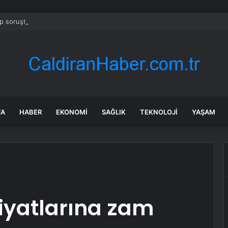
 soruşturmasında iş insanı Hüseyin Başaran’a tutuklama talebi
FA
HABER
EKONOMI
SAĞLIK
TEKNOLOJI
YAŞAM
iyatlarına zam