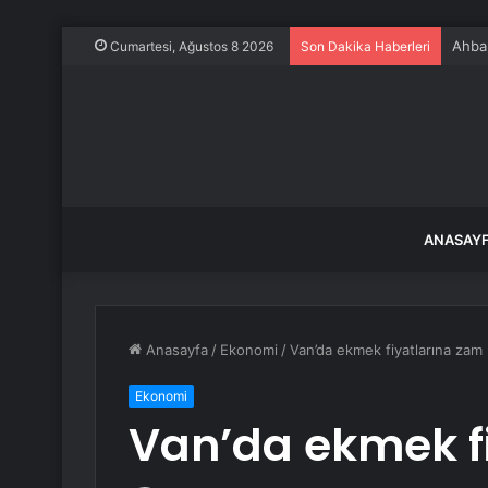
Ahbap
Cumartesi, Ağustos 8 2026
Son Dakika Haberleri
ANASAY
Anasayfa
/
Ekonomi
/
Van’da ekmek fiyatlarına zam
Ekonomi
Van’da ekmek f