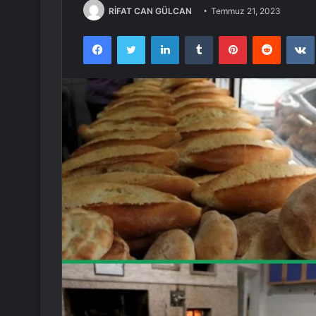
RİFAT CAN GÜLCAN
Temmuz 21, 2023
Facebook
Twitter
LinkedIn
Tumblr
Pinterest
Reddit