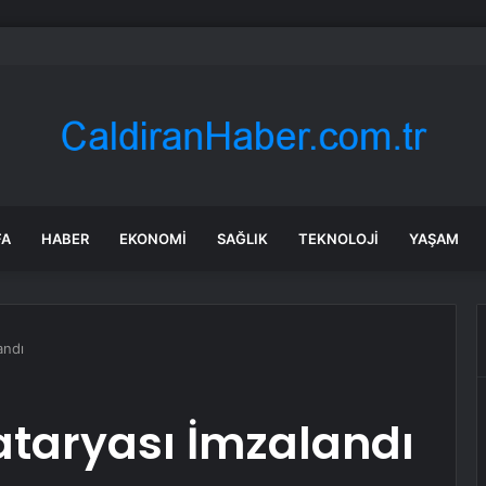
r’dan efsanevi satranççıya cumhurbaşkanlığı teklifi
FA
HABER
EKONOMI
SAĞLIK
TEKNOLOJI
YAŞAM
andı
ataryası İmzalandı