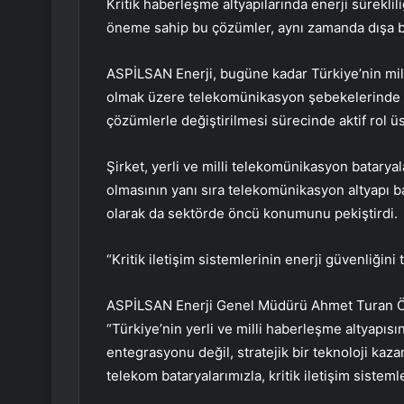
Kritik haberleşme altyapılarında enerji süreklil
öneme sahip bu çözümler, aynı zamanda dışa bağ
ASPİLSAN Enerji, bugüne kadar Türkiye’nin mill
olmak üzere telekomünikasyon şebekelerinde kul
çözümlerle değiştirilmesi sürecinde aktif rol üs
Şirket, yerli ve milli telekomünikasyon batarya
olmasının yanı sıra telekomünikasyon altyapı bat
olarak da sektörde öncü konumunu pekiştirdi.
“Kritik iletişim sistemlerinin enerji güvenliğini 
ASPİLSAN Enerji Genel Müdürü Ahmet Turan Özd
“Türkiye’nin yerli ve milli haberleşme altyapısı
entegrasyonu değil, stratejik bir teknoloji kazan
telekom bataryalarımızla, kritik iletişim sisteml