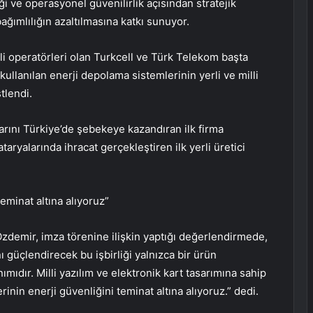
iği ve operasyonel güvenilirlik açısından stratejik
ımlılığın azaltılmasına katkı sunuyor.
i operatörleri olan Turkcell ve Türk Telekom başta
lanılan enerji depolama sistemlerinin yerli ve milli
tlendi.
larını Türkiye’de şebekeye kazandıran ilk firma
aryalarında ihracat gerçekleştiren ilk yerli üretici
teminat altına alıyoruz”
emir, imza törenine ilişkin yaptığı değerlendirmede,
nı güçlendirecek bu işbirliği yalnızca bir ürün
ımıdır. Milli yazılım ve elektronik kart tasarımına sahip
erinin enerji güvenliğini teminat altına alıyoruz.” dedi.