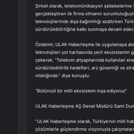
Şirket olarak, telekomünikasyon şebekelerine ye
gerçekleştiren ilk firma olmanın sorumluluğuyl
teknolojilerinde dışa bağımlılığı azaltırken Türk
sürdürülebilirliğine katkı sunmaya devam edece
Özdemir, ULAK Haberleşme ile uygulamaya alına
teknolojileri yol haritasında yerli ekosistemin g
çekerek, “Telekom altyapılarında kullanılan enerj
sürdürülebilirlik hedefleri, arz güvenliği ve str
niteliğinde.” diye konuştu.
“Bütüncül bir milli ekosistem inşa ediyoruz”
ULAK Haberleşme AŞ Genel Müdürü Sami Duman da
“ULAK Haberleşme olarak, Türkiye’nin milli habe
çözümlerle güçlendirme vizyonuyla çalışmaları