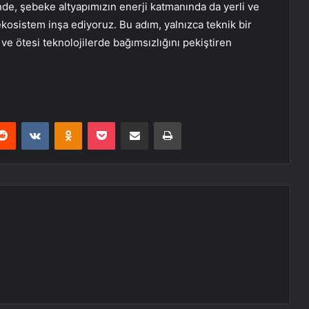
inde, şebeke altyapımızın enerji katmanında da yerli ve
 ekosistem inşa ediyoruz. Bu adım, yalnızca teknik bir
e ötesi teknolojilerde bağımsızlığını pekiştiren
erest
Reddit
VKontakte
Odnoklassniki
Pocket
E-Posta ile paylaş
Yazdır