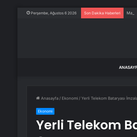
Magya
Perşembe, Ağustos 6 2026
Son Dakika Haberleri
ANASAY
Anasayfa
/
Ekonomi
/
Yerli Telekom Bataryası İmzal
Ekonomi
Yerli Telekom B