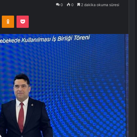
0
0
2 dakika okuma süresi
VKontakte
Odnoklassniki
Pocket