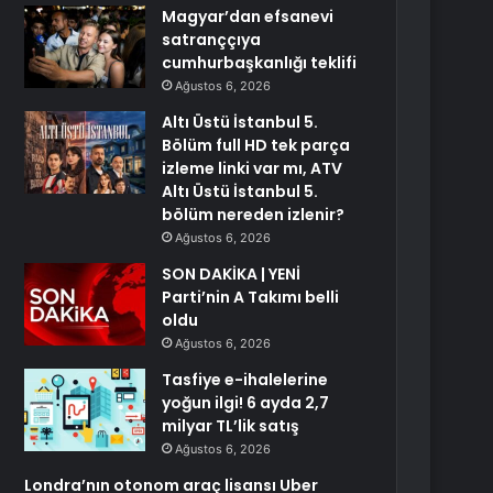
Magyar’dan efsanevi
satranççıya
cumhurbaşkanlığı teklifi
Ağustos 6, 2026
Altı Üstü İstanbul 5.
Bölüm full HD tek parça
izleme linki var mı, ATV
Altı Üstü İstanbul 5.
bölüm nereden izlenir?
Ağustos 6, 2026
SON DAKİKA | YENİ
Parti’nin A Takımı belli
oldu
Ağustos 6, 2026
Tasfiye e-ihalelerine
yoğun ilgi! 6 ayda 2,7
milyar TL’lik satış
Ağustos 6, 2026
Londra’nın otonom araç lisansı Uber