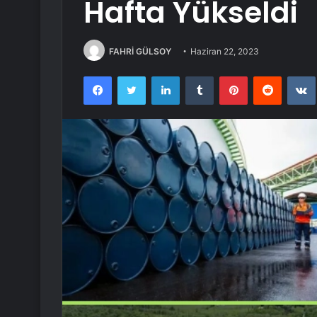
Hafta Yükseldi
FAHRİ GÜLSOY
Haziran 22, 2023
Facebook
Twitter
LinkedIn
Tumblr
Pinterest
Reddit