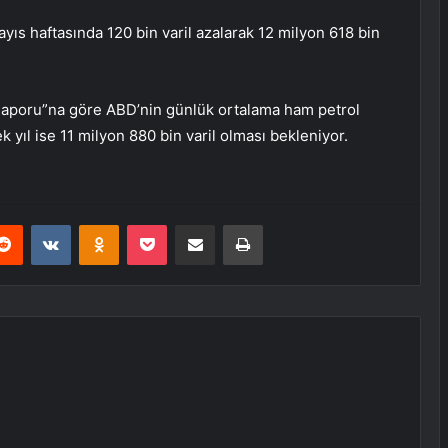
yıs haftasında 120 bin varil azalarak 12 milyon 618 bin
 Raporu”na göre ABD’nin günlük ortalama ham petrol
k yıl ise 11 milyon 880 bin varil olması bekleniyor.
erest
Reddit
VKontakte
Odnoklassniki
Pocket
E-Posta ile paylaş
Yazdır