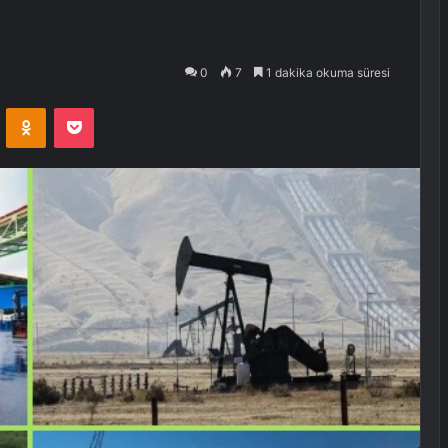
0
7
1 dakika okuma süresi
VKontakte
Odnoklassniki
Pocket