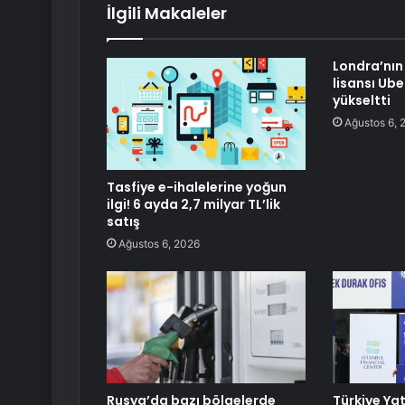
İlgili Makaleler
Londra’nı
lisansı Ube
yükseltti
Ağustos 6, 
Tasfiye e-ihalelerine yoğun
ilgi! 6 ayda 2,7 milyar TL’lik
satış
Ağustos 6, 2026
Rusya’da bazı bölgelerde
Türkiye Ya