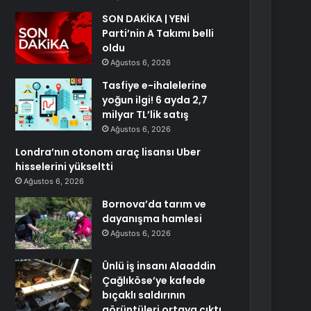
SON DAKİKA | YENİ
Parti’nin A Takımı belli
oldu
Ağustos 6, 2026
Tasfiye e-ihalelerine
yoğun ilgi! 6 ayda 2,7
milyar TL’lik satış
Ağustos 6, 2026
Londra’nın otonom araç lisansı Uber
hisselerini yükseltti
Ağustos 6, 2026
Bornova’da tarım ve
dayanışma hamlesi
Ağustos 6, 2026
Ünlü iş insanı Alaaddin
Çağlıköse’ye kafede
bıçaklı saldırının
görüntüleri ortaya çıktı