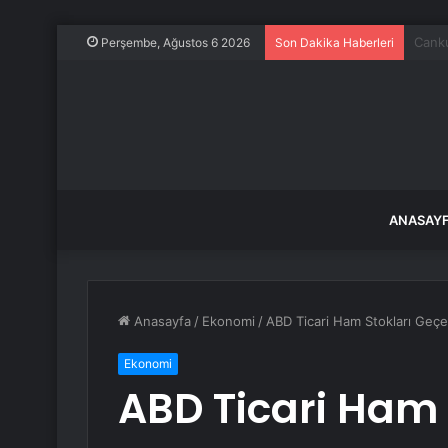
Küre
Perşembe, Ağustos 6 2026
Son Dakika Haberleri
ANASAY
Anasayfa
/
Ekonomi
/
ABD Ticari Ham Stokları Geçe
Ekonomi
ABD Ticari Ham 