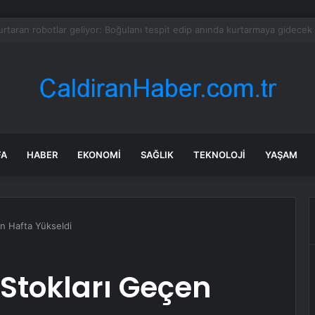
sel Sumud Filosu’ndan Dönüş
FA
HABER
EKONOMI
SAĞLIK
TEKNOLOJI
YAŞAM
n Hafta Yükseldi
Stokları Geçen