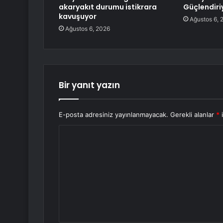
akaryakıt durumu istikrara
Güçlendiri
kavuşuyor
Ağustos 6, 
Ağustos 6, 2026
Bir yanıt yazın
E-posta adresiniz yayınlanmayacak.
Gerekli alanlar
*
i
Y
o
r
u
m
*