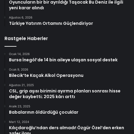
Oyuncuların bir bir ayrıldığı Taşacak Bu Deniz ile ilgili
yeni karar alındı
Ağustos 6, 2026
Türkiye Yatırım Ortamını Güçlendiriyor
Rastgele Haberler
Ocak 14, 2026
Bursa İnegöl’de 14 bin aileye ulaşan sosyal destek
Ocak 9, 2026
Bilecik’te Kaçak Alkol Operasyonu
Ağustos 21, 2025
CSL, grip aşısı birimini ayırma planları sonrası hisse
değer kaybetti; 2025 kârı arttı
Aralık 23, 2025
Babalarının öldürdüğü çocuklar
Mart 12, 2024
Kılıçdaroğlu’ndan ders almadı! Özgür Özel’den erken
zafer ilanı