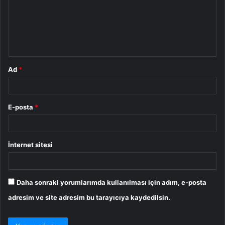
u
m
*
Ad
*
E-posta
*
İnternet sitesi
Daha sonraki yorumlarımda kullanılması için adım, e-posta
adresim ve site adresim bu tarayıcıya kaydedilsin.