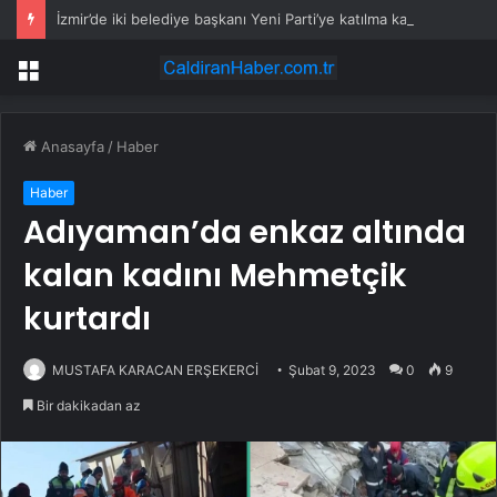
İzmir’de iki belediye başkanı Yeni Parti’ye katılma kararı aldı
Menü
Anasayfa
/
Haber
Haber
Adıyaman’da enkaz altında
kalan kadını Mehmetçik
kurtardı
MUSTAFA KARACAN ERŞEKERCİ
Şubat 9, 2023
0
9
Bir dakikadan az