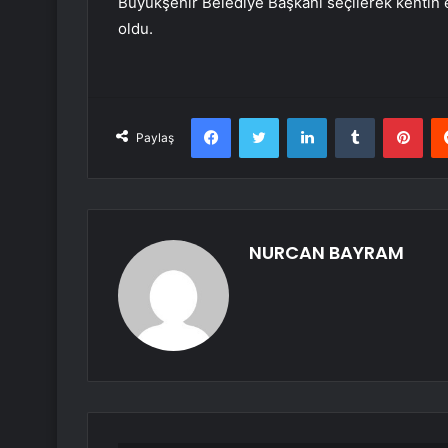
Büyükşehir Belediye Başkanı seçilerek kentin 
oldu.
Facebook
Twitter
LinkedIn
Tumblr
Pint
Paylaş
NURCAN BAYRAM