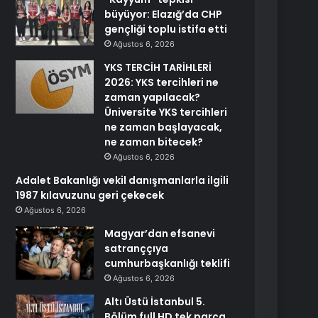
büyüyor: Elazığ’da CHP
gençliği toplu istifa etti
Ağustos 6, 2026
YKS TERCİH TARİHLERİ
2026: YKS tercihleri ne
zaman yapılacak?
Üniversite YKS tercihleri
ne zaman başlayacak,
ne zaman bitecek?
Ağustos 6, 2026
Adalet Bakanlığı vekil danışmanlarla ilgili
1987 kılavuzunu geri çekecek
Ağustos 6, 2026
Magyar’dan efsanevi
satranççıya
cumhurbaşkanlığı teklifi
Ağustos 6, 2026
Altı Üstü İstanbul 5.
Bölüm full HD tek parça