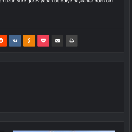
en uzun süre görev yapan belediye başkanlarından biri
erest
Reddit
VKontakte
Odnoklassniki
Pocket
E-Posta ile paylaş
Yazdır