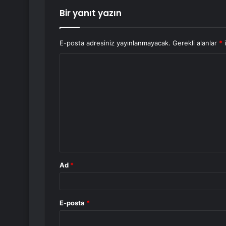
Bir yanıt yazın
E-posta adresiniz yayınlanmayacak.
Gerekli alanlar
*
i
Y
o
r
u
m
*
Ad
*
E-posta
*