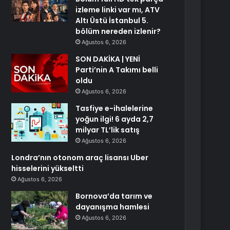
izleme linki var mı, ATV
Altı Üstü İstanbul 5.
bölüm nereden izlenir?
Ağustos 6, 2026
SON DAKİKA | YENİ
Parti’nin A Takımı belli
oldu
Ağustos 6, 2026
Tasfiye e-ihalelerine
yoğun ilgi! 6 ayda 2,7
milyar TL’lik satış
Ağustos 6, 2026
Londra’nın otonom araç lisansı Uber
hisselerini yükseltti
Ağustos 6, 2026
Bornova’da tarım ve
dayanışma hamlesi
Ağustos 6, 2026