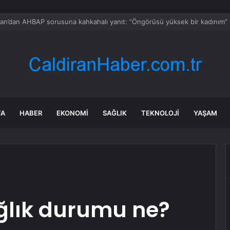
erle İlgili Veteriner Gözaltında
FA
HABER
EKONOMI
SAĞLIK
TEKNOLOJI
YAŞAM
ğlık durumu ne?