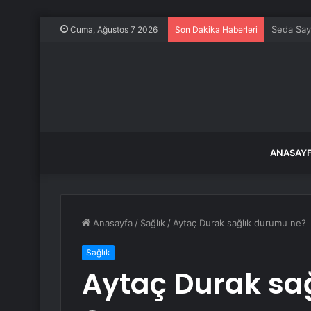
Ölü Kedil
Cuma, Ağustos 7 2026
Son Dakika Haberleri
ANASAY
Anasayfa
/
Sağlık
/
Aytaç Durak sağlık durumu ne?
Sağlık
Aytaç Durak sa