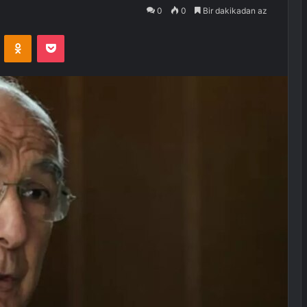
0
0
Bir dakikadan az
VKontakte
Odnoklassniki
Pocket