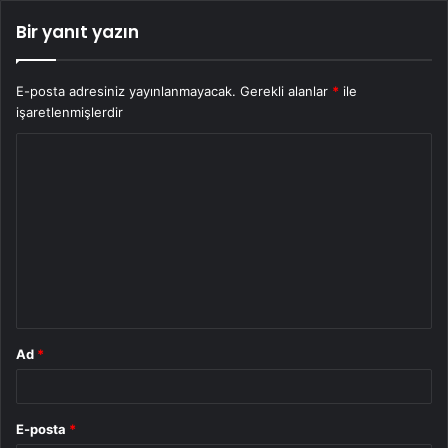
Bir yanıt yazın
E-posta adresiniz yayınlanmayacak.
Gerekli alanlar
*
ile
işaretlenmişlerdir
Y
o
r
u
m
*
Ad
*
E-posta
*