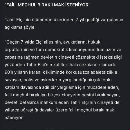
“FAİLİ MEÇHUL BIRAKILMAK İSTENİYOR”
Tahir Elçi’nin ölümünün üzerinden 7 yıl geçtiği vurgulanan
açıklama şöyle:
“Geçen 7 yılda Elçi ailesinin, avukatların, hukuk
örgütlerinin ve tüm demokratik kamuoyunun tüm azim ve
çabasına rağmen devletin cinayeti çözmekteki isteksizliği
yüzünden Tahir Elçi’nin katilleri hala cezalandırılamadı.
90’lı yılların karanlık ikliminde korkusuzca adaletsizlikle
savaşan, polis ve askerlerin yargılandığı birçok toplu
katliam davasında adil bir yargılama için mücadele eden,
faili meçhul bırakılan birçok cinayetin peşini bırakmayan,
devleti defalarca mahkum eden Tahir Elçi’nin cinayeti de
yıllarca uğraştığı davalar üzere faili meçhul bırakılmak
isteniyor