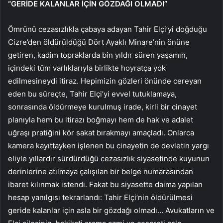
“GERİDE KALANLAR İÇİN GÖZDAĞI OLMADI”
Ömrünü cezasızlıkla çabaya adayan Tahir Elçi’yi doğduğu
Cizre’den öldürüldüğü Dört Ayaklı Minare’nin önüne
getiren, kadim topraklarda bin yıldır süren yaşamın,
içindeki tüm varlıklarıyla birlikte hoyratça yok
edilmesineydi itiraz. Hepimizin gözleri önünde cereyan
eden bu süreçte, Tahir Elçi’yi evvel tutuklamaya,
sonrasında öldürmeye kurulmuş irade, kirli bir cinayet
planıyla hem bu itirazı boğmayı hem de hak ve adalet
uğraşı pratiğini kör sakat bırakmayı amaçladı. Onlarca
kamera kayıttayken işlenen bu cinayetin de devletin yargı
eliyle yıllardır sürdürdüğü cezasızlık siyasetinde kuyunun
derinlerine atılmaya çalışılan bir belge numarasından
ibaret kılınmak istendi. Fakat bu siyasette daima yapılan
hesap yanılgısı tekrarlandı: Tahir Elçi’nin öldürülmesi
geride kalanlar için asla bir gözdağı olmadı… Avukatların ve