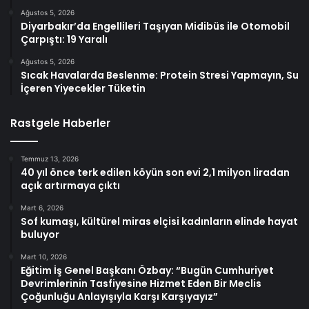
Ağustos 5, 2026
Diyarbakır’da Engellileri Taşıyan Midibüs ile Otomobil
Çarpıştı: 19 Yaralı
Ağustos 5, 2026
Sıcak Havalarda Beslenme: Protein Stresi Yapmayın, Su
İçeren Yiyecekler Tüketin
Rastgele Haberler
Temmuz 13, 2026
40 yıl önce terk edilen köyün son evi 2,1 milyon liradan
açık artırmaya çıktı
Mart 6, 2026
Sof kumaşı, kültürel miras elçisi kadınların elinde hayat
buluyor
Mart 10, 2026
Eğitim İş Genel Başkanı Özbay: “Bugün Cumhuriyet
Devrimlerinin Tasfiyesine Hizmet Eden Bir Meclis
Çoğunluğu Anlayışıyla Karşı Karşıyayız”