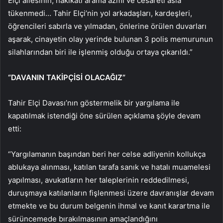
Elçi ailesinin, hakikati arama azmi ve cesareti asla
tükenmedi… Tahir Elçi’nin yol arkadaşları, kardeşleri,
öğrencileri sabırla ve yılmadan, önlerine örülen duvarları
aşarak, cinayetin olay yerinde bulunan 3 polis memurunun
silahlarından biri ile işlenmiş olduğu ortaya çıkarıldı.”
“DAVANIN TAKİPÇİSİ OLACAĞIZ”
Tahir Elçi Davası’nın göstermelik bir yargılama ile
kapatılmak istendiği öne sürülen açıklama şöyle devam
etti:
“Yargılamanın başından beri her celse adliyenin kollukça
ablukaya alınması, katılan tarafa sanık ve hatalı muamelesi
yapılması, avukatların her taleplerinin reddedilmesi,
duruşmaya katılanların fişlenmesi üzere davranışlar devam
etmekte ve bu durum belgenin ihmal ve kanıt karartma ile
sürüncemede bırakılmasının amaçlandığını