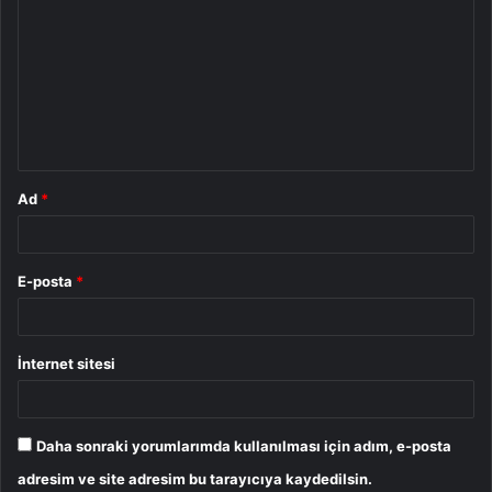
o
r
u
m
*
Ad
*
E-posta
*
İnternet sitesi
Daha sonraki yorumlarımda kullanılması için adım, e-posta
adresim ve site adresim bu tarayıcıya kaydedilsin.