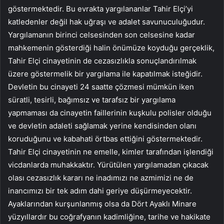
göstermektedir. Bu evrakta yargılananlar Tahir Elçi’yi
katledenler değil hak uğraşı ve adalet savunuculuğudur.
Yargılamanın birinci celsesinden son celsesine kadar
mahkemenin gösterdiği halin önümüze koyduğu gerçeklik,
Tahir Elçi cinayetinin de cezasızlıkla sonuçlandırılmak
üzere göstermelik bir yargılama ile kapatılmak isteğidir.
Devletin bu cinayeti 24 saatte çözmesi mümkün iken
süratli, tesirli, bağımsız ve tarafsız bir yargılama
yapmaması da cinayetin faillerinin kuşkulu polisler olduğu
ve devletin adaleti sağlamak yerine kendisinden olanı
koruduğunu ve kabahati örtbas ettiğini göstermektedir.
Tahir Elçi cinayetinin ne emelle, kimler tarafından işlendiği
vicdanlarda muhakkaktır. Yürütülen yargılamadan çıkacak
olası cezasızlık kararı ne inadımızı ne azmimizi ne de
inancımızı bir tek adım dahi geriye düşürmeyecektir.
Ayaklarından kurşunlanmış olsa da Dört Ayaklı Minare
yüzyıllardır bu coğrafyanın kadimliğine, tarihe ve hakikate