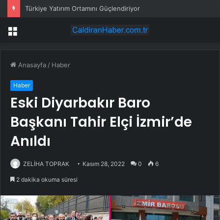
Türkiye Yatırım Ortamını Güçlendiriyor
Menü
Anasayfa
/
Haber
Haber
Eski Diyarbakır Baro
Başkanı Tahir Elçi İzmir’de
Anıldı
ZELİHA TOPRAK
Kasım 28, 2022
0
6
2 dakika okuma süresi