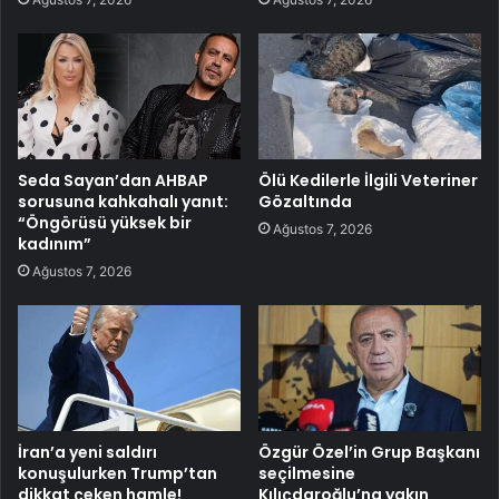
Seda Sayan’dan AHBAP
Ölü Kedilerle İlgili Veteriner
sorusuna kahkahalı yanıt:
Gözaltında
“Öngörüsü yüksek bir
Ağustos 7, 2026
kadınım”
Ağustos 7, 2026
İran’a yeni saldırı
Özgür Özel’in Grup Başkanı
konuşulurken Trump’tan
seçilmesine
dikkat çeken hamle!
Kılıçdaroğlu’na yakın