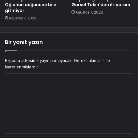
Oğlunun düğününe bile
Gürsel Tekin’den ilk yorum
gitmiyor
Ağustos 7, 2026
Ağustos 7, 2026
Bir yanıt yazın
E-posta adresiniz yayınlanmayacak.
Gerekli alanlar
*
ile
işaretlenmişlerdir
Y
o
r
u
m
*