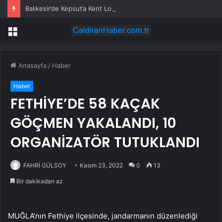
Balıkesir’de Kepsut’a Kent Lokantası ve altyapı desteği
Menü
Anasayfa
/
Haber
Haber
FETHİYE’DE 58 KAÇAK
GÖÇMEN YAKALANDI, 10
ORGANİZATÖR TUTUKLANDI
FAHRİ GÜLSOY
Kasım 23, 2022
0
13
Bir dakikadan az
MUĞLA’nın Fethiye ilçesinde, jandarmanın düzenlediği