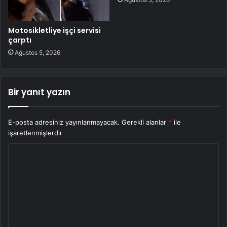
Motosikletliye işçi servisi
çarptı
Ağustos 5, 2026
Bir yanıt yazın
E-posta adresiniz yayınlanmayacak.
Gerekli alanlar
*
ile
işaretlenmişlerdir
Y
o
r
u
m