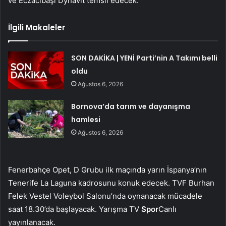
ve Eczacıbaşı Dynavit temsil edecek.
İlgili Makaleler
SON DAKİKA | YENİ Parti’nin A Takımı belli
oldu
Ağustos 6, 2026
Bornova’da tarım ve dayanışma
hamlesi
Ağustos 6, 2026
Fenerbahçe Opet, D Grubu ilk maçında yarın İspanya’nın
Tenerife La Laguna kadrosunu konuk edecek. TVF Burhan
Felek Vestel Voleybol Salonu’nda oynanacak mücadele
saat 18.30’da başlayacak. Yarışma TV
Spor
Canlı
yayınlanacak.