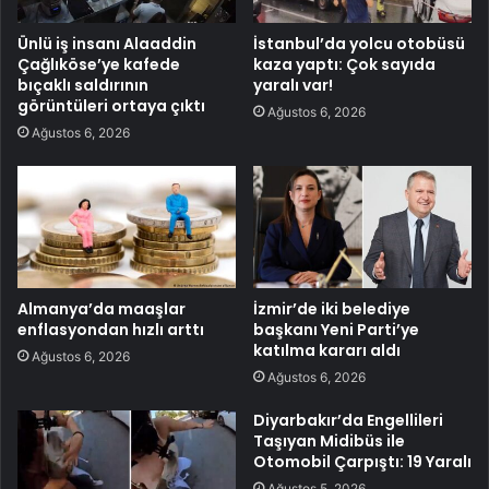
Ünlü iş insanı Alaaddin
İstanbul’da yolcu otobüsü
Çağlıköse’ye kafede
kaza yaptı: Çok sayıda
bıçaklı saldırının
yaralı var!
görüntüleri ortaya çıktı
Ağustos 6, 2026
Ağustos 6, 2026
Almanya’da maaşlar
İzmir’de iki belediye
enflasyondan hızlı arttı
başkanı Yeni Parti’ye
katılma kararı aldı
Ağustos 6, 2026
Ağustos 6, 2026
Diyarbakır’da Engellileri
Taşıyan Midibüs ile
Otomobil Çarpıştı: 19 Yaralı
Ağustos 5, 2026