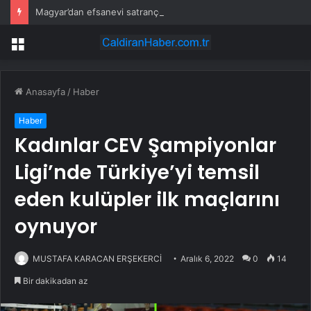
Magyar’dan efsanevi satranççıya cumhurbaşkanlığı teklifi
Menü
Anasayfa
/
Haber
Haber
Kadınlar CEV Şampiyonlar
Ligi’nde Türkiye’yi temsil
eden kulüpler ilk maçlarını
oynuyor
MUSTAFA KARACAN ERŞEKERCİ
Aralık 6, 2022
0
14
Bir dakikadan az