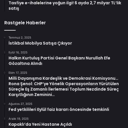
Tasfiye e-ihalelerine yoğun ilgi! 6 ayda 2,7 milyar TL’lik
satış
Rastgele Haberler
Temmuz 2, 2025
İstikbal Mobilya Satışa Çıkıyor
Eylül 16, 2025
Halkın Kurtuluş Partisi Genel Başkanı Nurullah Efe
Gözaltına Alındı
Ekim 17, 2025
Milli Dayanışma Kardeşlik ve Demokrasi Komisyonu…
Rona Şenol: CHP’ye Yönelik Operasyonların Yürütülen
Süreçle Eş Zamanlı İlerlemesi Toplum Nezdinde Süreç
Karşıtlığının Zeminini…
Ağustos 27, 2025
Fed yetkilileri Eylül faiz kararı öncesinde temkinli
Aralık 19, 2025
Kapaklı’da Yeni Hastane Açıldı