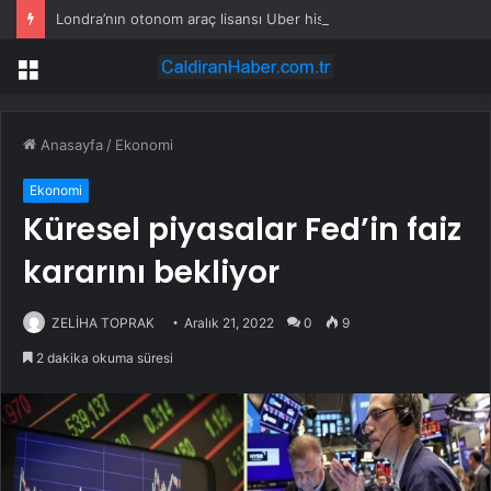
Londra’nın otonom araç lisansı Uber hisselerini yükseltti
Menü
Anasayfa
/
Ekonomi
Ekonomi
Küresel piyasalar Fed’in faiz
kararını bekliyor
ZELİHA TOPRAK
Aralık 21, 2022
0
9
2 dakika okuma süresi