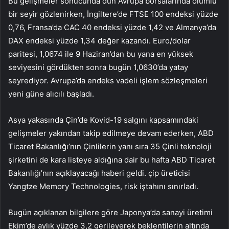
Bu gelişmeler sonucunda dün Avrupa borsalarında olumlu
bir seyir gözlenirken, İngiltere’de FTSE 100 endeksi yüzde
0,76, Fransa’da CAC 40 endeksi yüzde 1,42 ve Almanya’da
DAX endeksi yüzde 1,34 değer kazandı. Euro/dolar
paritesi, 1,0674 ile 9 Haziran’dan bu yana en yüksek
seviyesini gördükten sonra bugün 1,0630’da yatay
seyrediyor. Avrupa’da endeks vadeli işlem sözleşmeleri
yeni güne alıcılı başladı.
Asya yakasında Çin’de Kovid-19 salgını kapsamındaki
gelişmeler yakından takip edilmeye devam ederken, ABD
Ticaret Bakanlığı’nın Çinlilerin yanı sıra 35 Çinli teknoloji
şirketini de kara listeye aldığına dair bu hafta ABD Ticaret
Bakanlığı’nın açıklayacağı haberi geldi. çip üreticisi
Yangtze Memory Technologies, risk iştahını sınırladı.
Bugün açıklanan bilgilere göre Japonya’da sanayi üretimi
Ekim’de aylık yüzde 3,2 gerileyerek beklentilerin altında