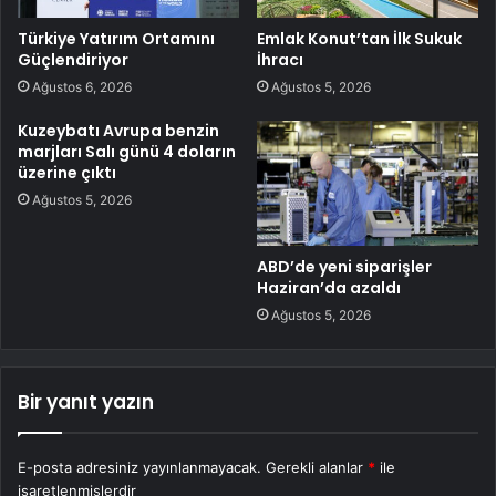
Türkiye Yatırım Ortamını
Emlak Konut’tan İlk Sukuk
Güçlendiriyor
İhracı
Ağustos 6, 2026
Ağustos 5, 2026
Kuzeybatı Avrupa benzin
marjları Salı günü 4 doların
üzerine çıktı
Ağustos 5, 2026
ABD’de yeni siparişler
Haziran’da azaldı
Ağustos 5, 2026
Bir yanıt yazın
E-posta adresiniz yayınlanmayacak.
Gerekli alanlar
*
ile
işaretlenmişlerdir