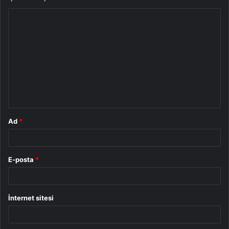
Y
o
r
u
m
*
Ad
*
E-posta
*
İnternet sitesi