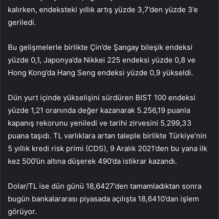
kalırken, endeksteki yıllık artış yüzde 3,7’den yüzde 3’e
geriledi.
Bu gelişmelerle birlikte Çin’de Şangay bileşik endeksi
yüzde 0,1, Japonya’da Nikkei 225 endeksi yüzde 0,8 ve
Hong Kong’da Hang Seng endeksi yüzde 0,9 yükseldi.
Dün yurt içinde yükselişini sürdüren BIST 100 endeksi
yüzde 1,21 oranında değer kazanarak 5.256,19 puanla
kapanış rekorunu yeniledi ve tarihi zirvesini 5.299,33
puana taşıdı. TL varlıklara artan taleple birlikte Türkiye’nin
5 yıllık kredi risk primi (CDS), 9 Aralık 2021’den bu yana ilk
kez 500’ün altına düşerek 490’da istikrar kazandı.
Dolar/TL ise dün günü 18,6427’den tamamladıktan sonra
bugün bankalararası piyasada açılışta 18,6410’dan işlem
görüyor.